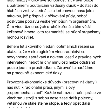
leguminózy – díky své schopnosti žít v symbióze
s bakteriemi poutajícími vzdušný dusík – dostat i do
hlubších vrstev. Jedná se o kořenovou masu jako
takovou, jež přispívá k oživování půdy, neboť
poskytuje potravu veškerým půdním organismům.
Čím více různorodých druhů kořenů a čím větší
kořenová hmota, o to rozmanitěji se půdní organismy
mohou rozvíjet.
Během let aktivního hledání optimálních řešení se
ukázalo, že v ekologickém vinohradnictví se
nevyhneme zaorávání a novému osetí v pravidelných
intervalech, neboť hříchy minulosti nelze odstranit
pouze jedním prostředkem. Zároveň tu narážíme
na pracovně‑ekonomické tlaky.
Provozně‑ekonomické důvody (pracovní náklady!)
nás nutí k racionální práci, jinými slovy
„supermechanizaci“. Každé nahrazení ruční práce ve
vinohradu stroji s sebou nese zase další pojezdy,
většinou ve stále stejné stopě, a tedy opět další