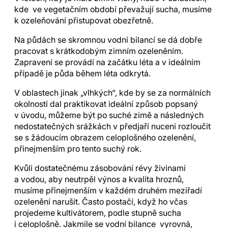
kde ve vegetačním období převažují sucha, musíme
k ozeleňování přistupovat obezřetně.
Na půdách se skromnou vodní bilancí se dá dobře
pracovat s krátkodobým zimním ozeleněním.
Zapravení se provádí na začátku léta a v ideálním
případě je půda během léta odkrytá.
V oblastech jinak „vlhkých“, kde by se za normálních
okolností dal praktikovat ideální způsob popsaný
v úvodu, můžeme být po suché zimě a následných
nedostatečných srážkách v předjaří nuceni rozloučit
se s žádoucím obrazem celoplošného ozelenění,
přinejmenším pro tento suchý rok.
Kvůli dostatečnému zásobování révy živinami
a vodou, aby neutrpěl výnos a kvalita hroznů,
musíme přinejmenším v každém druhém meziřadí
ozelenění narušit. Často postačí, když ho včas
projedeme kultivátorem, podle stupně sucha
i celoplošně. Jakmile se vodní bilance vyrovná,