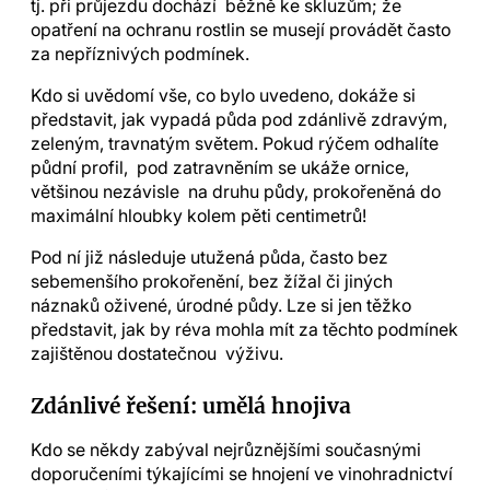
tj. při průjezdu dochází běžně ke skluzům; že
opatření na ochranu rostlin se musejí provádět často
za nepříznivých podmínek.
Kdo si uvědomí vše, co bylo uvedeno, dokáže si
představit, jak vypadá půda pod zdánlivě zdravým,
zeleným, travnatým světem. Pokud rýčem odhalíte
půdní profil, pod zatravněním se ukáže ornice,
většinou nezávisle na druhu půdy, prokořeněná do
maximální hloubky kolem pěti centimetrů!
Pod ní již následuje utužená půda, často bez
sebemenšího prokořenění, bez žížal či jiných
náznaků oživené, úrodné půdy. Lze si jen těžko
představit, jak by réva mohla mít za těchto podmínek
zajištěnou dostatečnou výživu.
Zdánlivé řešení: umělá hnojiva
Kdo se někdy zabýval nejrůznějšími současnými
doporučeními týkajícími se hnojení ve vinohradnictví