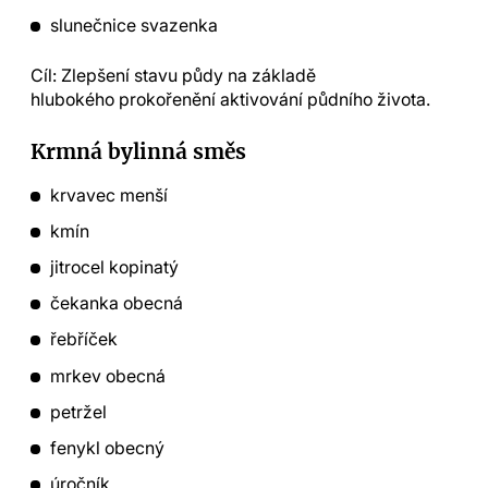
slunečnice svazenka
Cíl: Zlepšení stavu půdy na základě
hlubokého prokořenění aktivování půdního života.
Krmná bylinná směs
krvavec menší
kmín
jitrocel kopinatý
čekanka obecná
řebříček
mrkev obecná
petržel
fenykl obecný
úročník