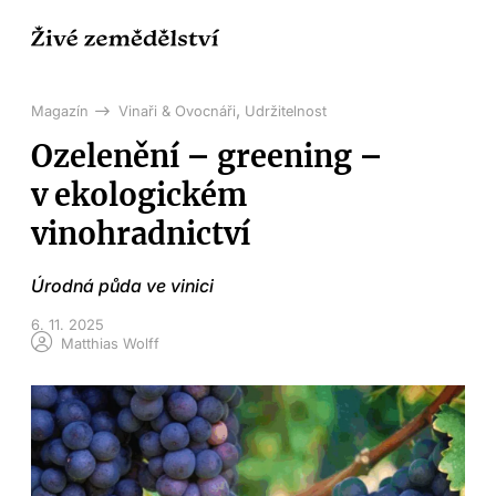
,
Magazín
Vinaři & Ovocnáři
Udržitelnost
Ozelenění – greening –
v ekologickém
vinohradnictví
Úrodná půda ve vinici
6. 11. 2025
Matthias Wolff