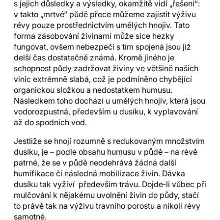
s jejich důsledky a výsledky, okamžitě vidí „řešení“:
v takto „mrtvé“ půdě přece můžeme zajistit výživu
révy pouze prostřednictvím umělých hnojiv. Tato
forma zásobování živinami může sice hezky
fungovat, ovšem nebezpečí s tím spojená jsou již
delší čas dostatečně známá. Kromě jiného je
schopnost půdy zadržovat živiny ve většině našich
vinic extrémně slabá, což je podmíněno chybějící
organickou složkou a nedostatkem humusu.
Následkem toho dochází u umělých hnojiv, která jsou
vodorozpustná, především u dusíku, k vyplavování
až do spodních vod.
Jestliže se hnojí rozumně s redukovaným množstvím
dusíku, je – podle obsahu humusu v půdě – na révě
patrné, že se v půdě neodehrává žádná další
humifikace či následná mobilizace živin. Dávka
dusíku tak vyživí především trávu. Dojde‑li vůbec při
mulčování k nějakému uvolnění živin do půdy, stačí
to právě tak na výživu travního porostu a nikoli révy
samotné.