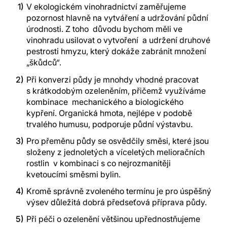
V ekologickém vinohradnictví zaměřujeme
pozornost hlavně na vytváření a udržování půdní
úrodnosti. Z toho důvodu bychom měli ve
vinohradu usilovat o vytvoření a udržení druhové
pestrosti hmyzu, který dokáže zabránit množení
„škůdců“.
Při konverzi půdy je mnohdy vhodné pracovat
s krátkodobým ozeleněním, přičemž využíváme
kombinace mechanického a biologického
kypření. Organická hmota, nejlépe v podobě
trvalého humusu, podporuje půdní výstavbu.
Pro přeměnu půdy se osvědčily směsi, které jsou
složeny z jednoletých a víceletých melioračních
rostlin v kombinaci s co nejrozmanitěji
kvetoucími směsmi bylin.
Kromě správně zvoleného termínu je pro úspěšný
výsev důležitá dobrá předseťová příprava půdy.
Při péči o ozelenění většinou upřednostňujeme