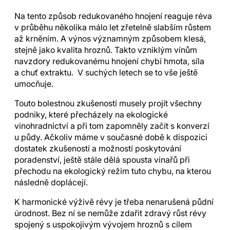
Na tento způsob redukovaného hnojení reaguje réva
v průběhu několika málo let zřetelně slabším růstem
až krněním. A výnos významným způsobem klesá,
stejně jako kvalita hroznů. Takto vzniklým vínům
navzdory redukovanému hnojení chybí hmota, síla
a chuť extraktu. V suchých letech se to vše ještě
umocňuje.
Touto bolestnou zkušeností musely projít všechny
podniky, které přecházely na ekologické
vinohradnictví a při tom zapomněly začít s konverzí
u půdy. Ačkoliv máme v současné době k dispozici
dostatek zkušeností a možností poskytování
poradenství, ještě stále dělá spousta vinařů při
přechodu na ekologický režim tuto chybu, na kterou
následně doplácejí.
K harmonické výživě révy je třeba nenarušená půdní
úrodnost. Bez ní se nemůže zdařit zdravý růst révy
spojený s uspokojivým vývojem hroznů s cílem