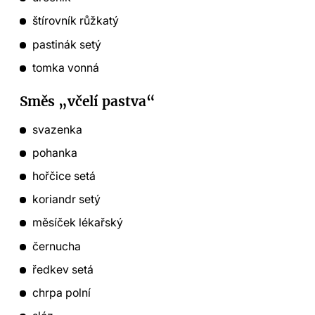
štírovník růžkatý
pastinák setý
tomka vonná
Směs „včelí pastva“
svazenka
pohanka
hořčice setá
koriandr setý
měsíček lékařský
černucha
ředkev setá
chrpa polní