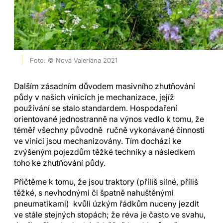
Foto: © Nová Valeriána 2021
Dalším zásadním důvodem masivního zhutňování
půdy v našich vinicích je mechanizace, jejíž
používání se stalo standardem. Hospodaření
orientované jednostranně na výnos vedlo k tomu, že
téměř všechny původně ručně vykonávané činnosti
ve vinici jsou mechanizovány. Tím dochází ke
zvýšeným pojezdům těžké techniky a následkem
toho ke zhutňování půdy.
Přičtěme k tomu, že jsou traktory (příliš silné, příliš
těžké, s nevhodnými či špatně nahuštěnými
pneumatikami) kvůli úzkým řádkům nuceny jezdit
ve stále stejných stopách; že réva je často ve svahu,