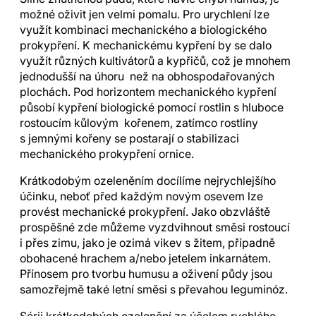
možné oživit jen velmi pomalu. Pro urychlení lze
využít kombinaci mechanického a biologického
prokypření. K mechanickému kypření by se dalo
využít různých kultivátorů a kypřičů, což je mnohem
jednodušší na úhoru než na obhospodařovaných
plochách. Pod horizontem mechanického kypření
působí kypření biologické pomocí rostlin s hluboce
rostoucím kůlovým kořenem, zatímco rostliny
s jemnými kořeny se postarají o stabilizaci
mechanického prokypření ornice.
Krátkodobým ozeleněním docílíme nejrychlejšího
účinku, neboť před každým novým osevem lze
provést mechanické prokypření. Jako obzvláště
prospěšné zde můžeme vyzdvihnout směsi rostoucí
i přes zimu, jako je ozimá vikev s žitem, případně
obohacené hrachem a/nebo jetelem inkarnátem.
Přínosem pro tvorbu humusu a oživení půdy jsou
samozřejmě také letní směsi s převahou leguminóz.