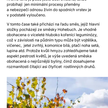
probíhají jen minimální procesy přeměny
a nebezpečí odnosu živin do spodních vrstev je
v podstatě vyloučeno.
V tomto čase také přichází na řadu směs, jejíž hlavní
složky pocházejí ze směsky Hohebuch. Je vhodně
obohacena o víceleté hluboko kořenící leguminózy,
což v závislosti na půdním typu může být vojtěška,
vičenec, jetel zvrhlý, komonice bílá, ptačí noha setá,
lupina atd. Protože kvůli hmyzu zohledňujeme také
aspekt pestrosti květů, je výše uvedená směska
obohacená o nejrůznější byliny, čímž dosahujeme
rozmanitosti čítající asi čtyřicet rostlinných druhů.