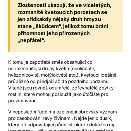
Zkušenosti ukazují, že ve víceletých,
rozmanitě kvetoucích porostech se
jen zřídkakdy nějaký druh hmyzu
stane „škůdcem“, jelikož tomu brání
přítomnost jeho přirozených
„nepřátel“.
K tomu je zapotřebí směs obsahující co
nejrozmanitější druhy květin (okoličnaté,
hvězdnicovité, motýlokvěté atd.), kvetoucí ideálně
průběžně od předjaří až do pozdního podzimu.
Vítané jsou rovněž odumřelé, zdřevnatělé zbytky
rostlin, které mohou posloužit jako útočiště pro
přezimování.
V neposlední řadě má ozelenění obrovský význam
pro zásobování révy živinami. Nejde jen o dusík,
který při odpovídající půdní struktuře dokážou mj.