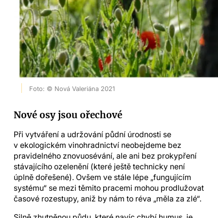
Foto: © Nová Valeriána 2021
Nové osy jsou ořechové
Při vytváření a udržování půdní úrodnosti se
v ekologickém vinohradnictví neobejdeme bez
pravidelného znovuosévání, ale ani bez prokypření
stávajícího ozelenění (které ještě technicky není
úplně dořešené). Ovšem ve stále lépe „fungujícím
systému“ se mezi těmito pracemi mohou prodlužovat
časové rozestupy, aniž by nám to réva „měla za zlé“.
Silně zhutněnou půdu, které navíc chybí humus, je