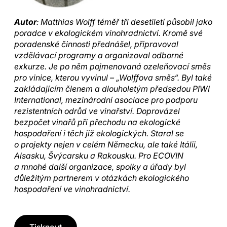
Autor
: Matthias Wolff téměř tři desetiletí působil jako
poradce v ekologickém vinohradnictví. Kromě své
poradenské činnosti přednášel, připravoval
vzdělávací programy a organizoval odborné
exkurze. Je po něm pojmenovaná ozeleňovací směs
pro vinice, kterou vyvinul – „Wolffova směs“. Byl také
zakládajícím členem a dlouholetým předsedou PIWI
International, mezinárodní asociace pro podporu
rezistentních odrůd ve vinařství. Doprovázel
bezpočet vinařů při přechodu na ekologické
hospodaření i těch již ekologických. Staral se
o projekty nejen v celém Německu, ale také Itálii,
Alsasku, Švýcarsku a Rakousku. Pro ECOVIN
a mnohé další organizace, spolky a úřady byl
důležitým partnerem v otázkách ekologického
hospodaření ve vinohradnictví.