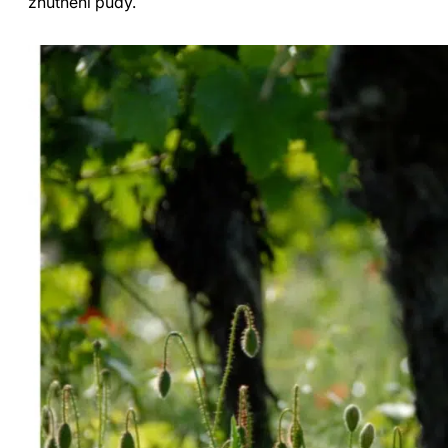
zhutnění půdy.