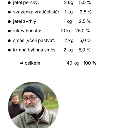
jetel perský: 2 kg 5,0 %
svazenka vratičolistá: 1 kg 2,5 %
jetel zvrhlý: 1 kg 2,5 %
vikev huňatá: 10 kg 25,0 %
směs „včelí pastva“: 2 kg 5,0 %
krmná bylinná směs: 2 kg 5,0 %
=> celkem 40 kg 100 %