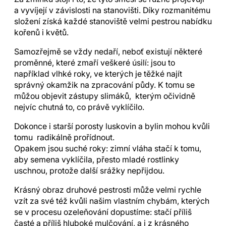
a vyvíjejí v závislosti na stanovišti. Díky rozmanitému
složení získá každé stanoviště velmi pestrou nabídku
kořenů i květů.
Samozřejmě se vždy nedaří, neboť existují některé
proměnné, které zmaří veškeré úsilí: jsou to
například vlhké roky, ve kterých je těžké najít
správný okamžik na zpracování půdy. K tomu se
můžou objevit zástupy slimáků, kterým očividně
nejvíc chutná to, co právě vyklíčilo.
Dokonce i starší porosty luskovin a bylin mohou kvůli
tomu radikálně prořídnout.
Opakem jsou suché roky: zimní vláha stačí k tomu,
aby semena vyklíčila, přesto mladé rostlinky
uschnou, protože další srážky nepřijdou.
Krásný obraz druhové pestrosti může velmi rychle
vzít za své též kvůli našim vlastním chybám, kterých
se v procesu ozeleňování dopustíme: stačí příliš
časté a příliš hluboké mulčování, a i z krásného