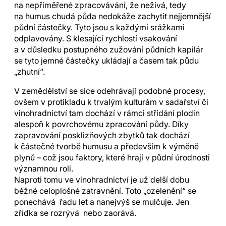
na nepřiměřené zpracovávání, že neživá, tedy
na humus chudá půda nedokáže zachytit nejjemnější
půdní částečky. Tyto jsou s každými srážkami
odplavovány. S klesající rychlostí vsakování
a v důsledku postupného zužování půdních kapilár
se tyto jemné částečky ukládají a časem tak půdu
„zhutní“.
V zemědělství se sice odehrávají podobné procesy,
ovšem v protikladu k trvalým kulturám v sadařství či
vinohradnictví tam dochází v rámci střídání plodin
alespoň k povrchovému zpracování půdy. Díky
zapravování posklizňových zbytků tak dochází
k částečné tvorbě humusu a především k výměně
plynů – což jsou faktory, které hrají v půdní úrodnosti
významnou roli.
Naproti tomu ve vinohradnictví je už delší dobu
běžné celoplošné zatravnění. Toto „ozelenění“ se
ponechává řadu let a nanejvýš se mulčuje. Jen
zřídka se rozrývá nebo zaorává.