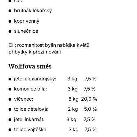
sléz
brutnák lékařský
kopr vonný
slunečnice
Cíl: rozmanitost bylin nabídka květů
příbytky k přezimování
Wolffova směs
jetel alexandrijský: 3 kg 7,5 %
komonice bílá: 3 kg 7,5 %
vičenec: 8 kg 20,0 %
tolice dětelová: 2 kg 5,0 %
jetel inkarnát: 3 kg 7,5 %
tolice vojtěška: 3 kg 7,5 %