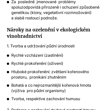
Za posledně jmenované problémy
spoluzodpovídá přirozeně i ochuzení způsobené
genetikou (klony, vegetativní rozmnožování)
a slabě rostoucí podnože.
Nároky na ozelenění v ekologickém
vinohradnictví
1. Tvorba a udržování půdní úrodnosti
Rychlé vzcházení (zastínění)
Rychlé prokořenění (oživení)
Hluboké prokořenění: zvětšení kořenového
prostoru, pronikání zhutněním
Bohatá a co nejrozmanitější kořenová hmota
(výživa pro půdní organismy)
Tvorba, respektive zachování humusu
2. Podpora a zachování druhové pestrosti hmyzu