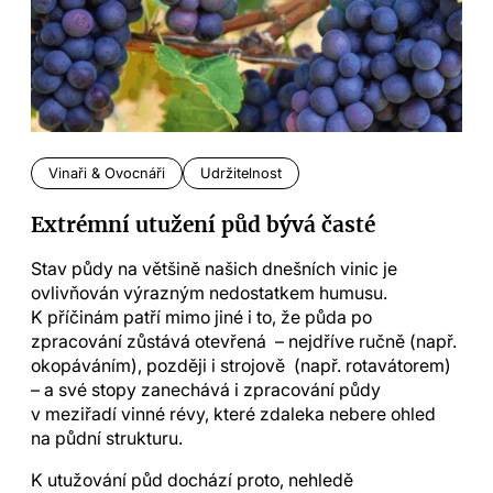
Vinaři & Ovocnáři
Udržitelnost
Extrémní utužení půd bývá časté
Stav půdy na většině našich dnešních vinic je
ovlivňován výrazným nedostatkem humusu.
K příčinám patří mimo jiné i to, že půda po
zpracování zůstává otevřená – nejdříve ručně (např.
okopáváním), později i strojově (např. rotavátorem)
– a své stopy zanechává i zpracování půdy
v meziřadí vinné révy, které zdaleka nebere ohled
na půdní strukturu.
K utužování půd dochází proto, nehledě