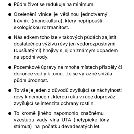
Půdní život se redukuje na minimum.
Ozelenění vinice je většinou jednotvárný
trávník (monokultura), který nepřipouští
ekologickou rozmanitost.
Následkem toho lze v takových půdách zajistit
dostatečnou výživu révy jen vodorozpustnými
(dusíkatými) hnojivy s jejich známým dopadem
na spodní vody.
Pozemkové úpravy na mnoha místech přispěly či
dokonce vedly k tomu, že se výrazně snížila
půdní úrodnost.
To vše je jeden z důvodů zvyšující se náchylnosti
révy k nemocem, kterou ruku v ruce doprovází
zvyšující se intenzita ochrany rostlin.
To kromě jiného napomohlo značnému
vzestupu vady vína UTA (netypické tóny
stárnutí) na počátku devadesátých let.