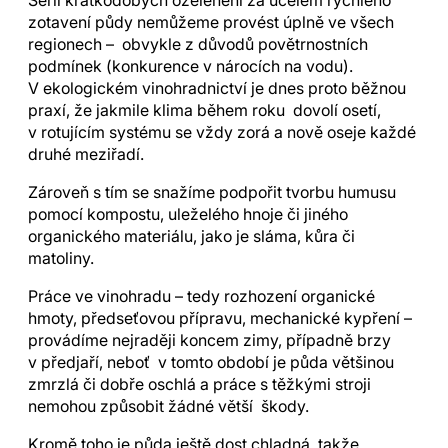
Sérii krátkodobých ozelenění za účelem rychlého
zotavení půdy nemůžeme provést úplně ve všech
regionech – obvykle z důvodů povětrnostních
podmínek (konkurence v nárocích na vodu).
V ekologickém vinohradnictví je dnes proto běžnou
praxí, že jakmile klima během roku dovolí osetí,
v rotujícím systému se vždy zorá a nově oseje každé
druhé meziřadí.
Zároveň s tím se snažíme podpořit tvorbu humusu
pomocí kompostu, uleželého hnoje či jiného
organického materiálu, jako je sláma, kůra či
matoliny.
Práce ve vinohradu – tedy rozhození organické
hmoty, předseťovou přípravu, mechanické kypření –
provádíme nejraději koncem zimy, případně brzy
v předjaří, neboť v tomto období je půda většinou
zmrzlá či dobře oschlá a práce s těžkými stroji
nemohou způsobit žádné větší škody.
Kromě toho je půda ještě dost chladná, takže