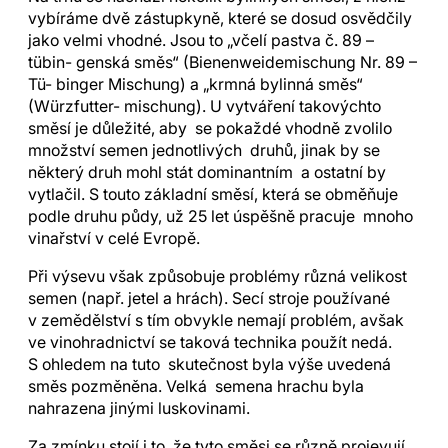
vybíráme dvě zástupkyně, které se dosud osvědčily
jako velmi vhodné. Jsou to „včelí pastva č. 89 –
tübin- genská směs“ (Bienenweidemischung Nr. 89 –
Tü- binger Mischung) a „krmná bylinná směs“
(Würzfutter- mischung). U vytváření takovýchto
směsí je důležité, aby se pokaždé vhodně zvolilo
množství semen jednotlivých druhů, jinak by se
některý druh mohl stát dominantním a ostatní by
vytlačil. S touto základní směsí, která se obměňuje
podle druhu půdy, už 25 let úspěšně pracuje mnoho
vinařství v celé Evropě.
Při výsevu však způsobuje problémy různá velikost
semen (např. jetel a hrách). Secí stroje používané
v zemědělství s tím obvykle nemají problém, avšak
ve vinohradnictví se taková technika použít nedá.
S ohledem na tuto skutečnost byla výše uvedená
směs pozměněna. Velká semena hrachu byla
nahrazena jinými luskovinami.
Za zmínku stojí i to, že tyto směsi se různě projevují