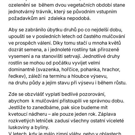
ozelenění se během dvou vegetačních období stane
jednotvárný trávník, který se původním vstupním
požadavkům ani zdaleka nepodobá.
Aby se zabránilo úbytku druhů po co nejdelší dobu,
upouští se v posledních letech od častého mulčování
ve prospěch válení. Díky tomu stačí u mnoha květů
dozrát semena, a i jednoleté rostliny tak přirozeně
vysemení a na stanovišti setrvají. Jednotlivé druhy
rostlin se mohou od počátku vyvíjet velmi
dominantně (svazenka, hořčice, pohanka, hrachor,
ředkev), záleží na termínu a hloubce výsevu,
na druhu půdy a jejím stavu při výsevu i během růstu.
Zde se obzvlášť vyplatí bedlivé pozorování,
abychom k mulčování přistoupili ve správnou dobu.
Jestliže to zanedbáme, pak sice budeme mít
kvetoucí nádheru – ale pouze jeden rok. Záplava
rozkvetlých letniček zadusí všechny ostatní víceleté
luskoviny a byliny.
V letech, kdy je málo zimní vláhy, nebo v oblastech,