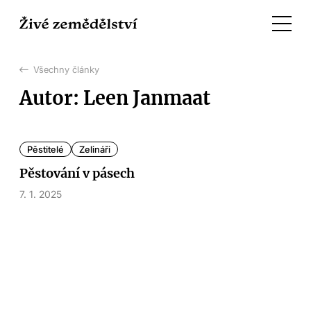
Všechny články
Autor: Leen Janmaat
Pěstitelé
Zelináři
Pěstování v pásech
7. 1. 2025