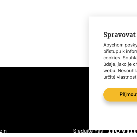
Spravovat
Abychom poskytl
přístupu k info
cookies. Souhl
údaje, jako je 
webu. Nesouhla
určité vlastnost
Příjmou
Chcet
o vše
novin
zín
Sledujte nás