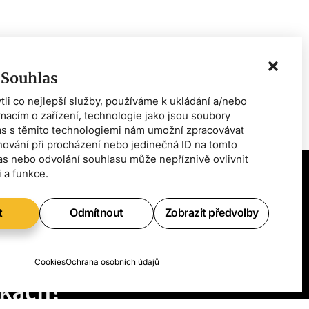
 Souhlas
i co nejlepší služby, používáme k ukládání a/nebo
rmacím o zařízení, technologie jako jsou soubory
as s těmito technologiemi nám umožní zpracovávat
chování při procházení nebo jedinečná ID na tomto
s nebo odvolání souhlasu může nepříznivě ovlivnit
i a funkce.
t
Odmítnout
Zobrazit předvolby
e vědět
ch
Cookies
Ochrana osobních údajů
kách?