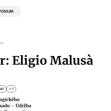
POSIUM
ky
r: Eligio Malusà
áři
+ 1
logického
 sadu – Údržba