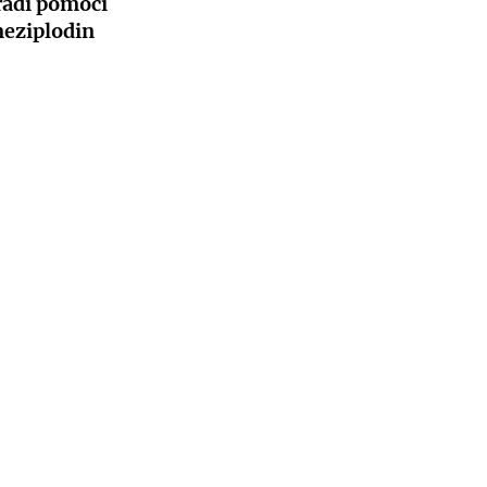
řadí pomocí
eziplodin