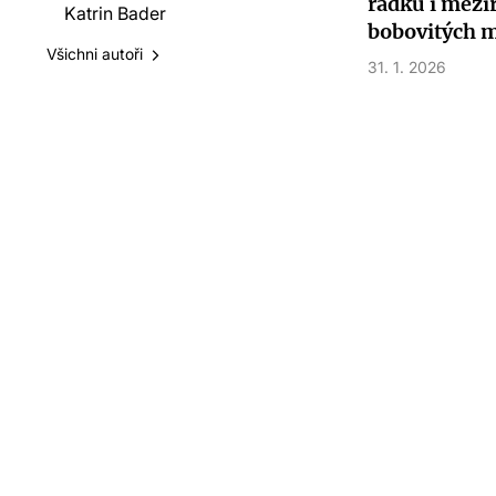
řádků i mezi
Katrin Bader
bobovitých m
Všichni autoři
31. 1. 2026