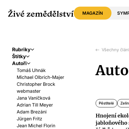
MAGAZÍN
SYM
Rubriky
Všechny člán
Štítky
Autoři
Auto
Tomáš Uhnák
Michael Olbrich-Majer
Christopher Brock
webmaster
Jana Vaníčková
Pěstitelé
Zelin
Adrian Till Meyer
Adam Brezáni
Hnojení eko
Jürgen Fritz
jabloňového
Jean Michel Florin