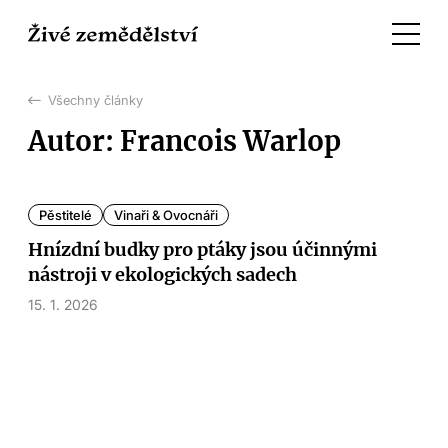
Všechny články
Autor: Francois Warlop
Pěstitelé
Vinaři & Ovocnáři
Hnízdní budky pro ptáky jsou účinnými
nástroji v ekologických sadech
15. 1. 2026