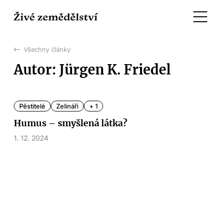
Všechny články
Autor: Jürgen K. Friedel
Pěstitelé
Zelináři
+ 1
Humus – smyšlená látka?
1. 12. 2024