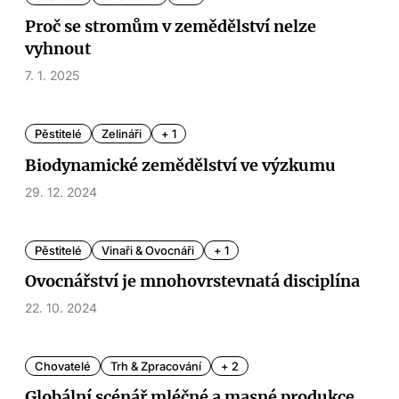
Proč se stromům v zemědělství nelze
vyhnout
7. 1. 2025
Pěstitelé
Zelináři
+ 1
Biodynamické zemědělství ve výzkumu
29. 12. 2024
Pěstitelé
Vinaři & Ovocnáři
+ 1
Ovocnářství je mnohovrstevnatá disciplína
22. 10. 2024
Chovatelé
Trh & Zpracování
+ 2
Globální scénář mléčné a masné produkce