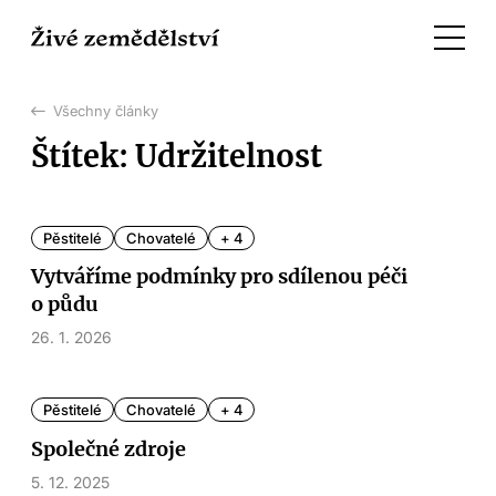
Všechny články
Štítek: Udržitelnost
Pěstitelé
Chovatelé
+ 4
Vytváříme podmínky pro sdílenou péči
o půdu
26. 1. 2026
Pěstitelé
Chovatelé
+ 4
Společné zdroje
5. 12. 2025