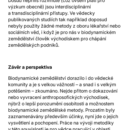
Dosud nepříliš rozvinuté (což ovšem platí pro
výzkum obecně) jsou interdisciplinární
a transdisciplinární přístupy. Ve vědecky
publikovaných studiích tak například doposud
nebyly použity žádné metody z oboru lékařství nebo
sociálních věd, i když je pro nás v biodynamickém
zemědělství člověk východiskem pro chápání
zemědělských podniků.
Závěr a perspektiva
Biodynamické zemědělství dorazilo i do vědecké
komunity a je s velkou vážností – a snad i s velkým
potěšením – zkoumáno. Nejde přitom o dokazování
nebo vyvracení anthroposofických východisek,
nýbrž o lepší porozumění osobitosti a možnostem
biodynamické zemědělské metody. Prozatím byly
zaznamenávány především účinky, nyní jde o jejich
vysvětlení a pochopení. Práce na vývoji metodiky
v této souvislosti je pro vědce pracující v oblasti