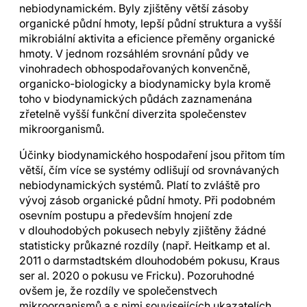
nebiodynamickém. Byly zjištěny větší zásoby
organické půdní hmoty, lepší půdní struktura a vyšší
mikrobiální aktivita a eficience přeměny organické
hmoty. V jednom rozsáhlém srovnání půdy ve
vinohradech obhospodařovaných konvenčně,
organicko-biologicky a biodynamicky byla kromě
toho v biodynamických půdách zaznamenána
zřetelně vyšší funkční diverzita společenstev
mikroorganismů.
Účinky biodynamického hospodaření jsou přitom tím
větší, čím více se systémy odlišují od srovnávaných
nebiodynamických systémů.
Platí to zvláště pro
vývoj zásob organické půdní hmoty. Při podobném
osevním postupu a především hnojení zde
v dlouhodobých pokusech nebyly zjištěny žádné
statisticky průkazné rozdíly (např. Heitkamp et al.
2011 o darmstadtském dlouhodobém pokusu, Kraus
ser al. 2020 o pokusu ve Fricku). Pozoruhodné
ovšem je, že rozdíly ve společenstvech
mikroorganismů a s nimi souvisejících ukazatelích