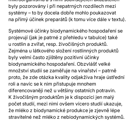
byly pozorovány i při nepatrných rozdílech mezi
systémy – to by docela dobře mohlo poukazovat
na přímý účinek preparátů (k tomu více dále v textu).
Systémové účinky biodynamického hospodaření se
projevují (jak je patrné z přehledu v tabulce) také
u rostlin a zvířat, resp. živočišných produktů.
Zejména u látkového složení rostlinných produktů
byly velmi často zjištěny pozitivní účinky
biodynamického hospodaření. Obzvlášť velké
množství studií se zaměřuje na vinařství – patrně
proto, že zde otázka kvality odjakživa hraje ústřední
roli a navíc se k nim přistupuje mnohem
diferencovaněji než u většiny ostatních potravin.
K živočišným produktům je k dispozici jen malý
počet studií, mezi nimi ovšem vícero studií ukazuje,
že mléko z biodynamické produkce je zjevně lépe
stravitelné než mléko z nebiodynamických systémů.