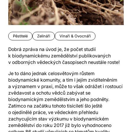
Pěstitelé
Zelináři
Vinaři & Ovocnáři
Dobrá zpráva na úvod je, že počet studií
k biodynamickému zemědělství publikovaných
v odborných vědeckých časopisech neustále roste!
Je to dáno jednak celosvětovým růstem
biodynamické komunity, a tím i jejím zviditelněním
a významem v praxi, může to však odrážet i rostoucí
zvědavost a ochotu vědců zabývat se
biodynamickým zemědělstvím a jeho podněty.
Zatímco na začátku tohoto tisíciletí šlo ještě
o ojedinělé práce, ve vědeckém přehledu
zachycujícím stav výzkumu v biodynamickém
zemědělství do roku 2017 již bylo vyhodnoceno
celkem 86 studií věnujících se tématům kvality