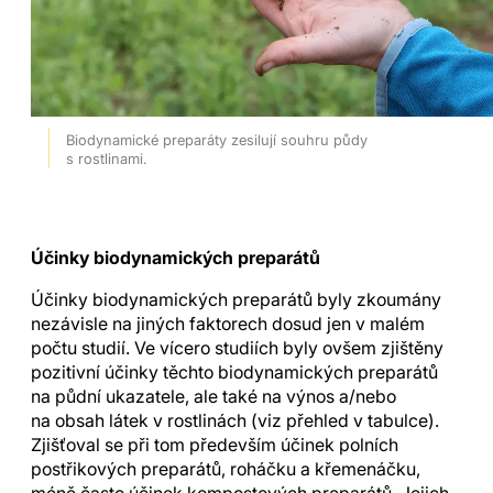
Biodynamické preparáty zesilují souhru půdy
s rostlinami.
Účinky biodynamických preparátů
Účinky biodynamických preparátů byly zkoumány
nezávisle na jiných faktorech dosud jen v malém
počtu studií.
Ve vícero studiích byly ovšem zjištěny
pozitivní účinky těchto biodynamických preparátů
na půdní ukazatele, ale také na výnos a/nebo
na obsah látek v rostlinách
(viz přehled v tabulce).
Zjišťoval se při tom především účinek polních
postřikových preparátů, roháčku a křemenáčku,