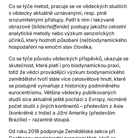
Co se týče metod, pracuje se ve vědeckých studiích
s vědecky aktuálně uznávanými, resp. plně
srozumitelnými přístupy. Patří k nim i takzvané
obrazové (
bildschaffende
) postupy jakožto celostní
analytické metody nebo výzkum senzorických
účinků, který hodnotí působení (ne)biodynamického
hospodaření na emoční stav člověka.
Co se týče původu vědeckých příspěvků, ukazuje se
skutečnost, která platí i pro biodynamickou praxi,
totiž že vědci provádějící výzkum biodynamického
zemědělství tvoří stále více celosvětové hnutí, které
se postupně vymaňuje z historicky podmíněného
eurocentrismu. Většina vědecky publikovaných
studií sice aktuálně ještě pochází z Evropy, nicméně
počet studií z jiných kontinentů – především z Asie
(konkrétně z Indie) a Jižní Ameriky (především
Brazílie) – razantně stoupá.
Od roku 2018 podporuje Zemědělská sekce při