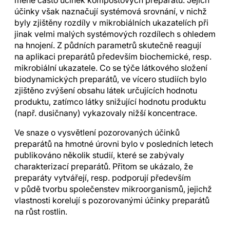
méně často účinek kompostových preparátů. Jejich
účinky však naznačují systémová srovnání, v nichž
byly zjištěny rozdíly v mikrobiálních ukazatelích při
jinak velmi malých systémových rozdílech s ohledem
na hnojení. Z půdních parametrů skutečně reagují
na aplikaci preparátů především biochemické, resp.
mikrobiální ukazatele. Co se týče látkového složení
biodynamických preparátů, ve vícero studiích bylo
zjištěno zvýšení obsahu látek určujících hodnotu
produktu, zatímco látky snižující hodnotu produktu
(např. dusičnany) vykazovaly nižší koncentrace.
Ve snaze o vysvětlení pozorovaných účinků
preparátů na hmotné úrovni bylo v posledních letech
publikováno několik studií, které se zabývaly
charakterizací preparátů. Přitom se ukázalo, že
preparáty vytvářejí, resp. podporují především
v půdě tvorbu společenstev mikroorganismů, jejichž
vlastnosti korelují s pozorovanými účinky preparátů
na růst rostlin.