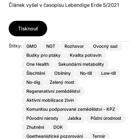
Článek vyšel v časopisu Lebendige Erde 5/2021
Tisknout
Štítky:
GMO
NGT
Rozhovor
Ovocný sad
Budky pro ptáky
Kvalita potravin
One Health
Sekundární metabolity
Šlechtění
Obilniny
No-till
Low-till
No-dig
Zelený most
Regenerativní zemědělství
Aktivní mobilizace živin
Komunitou podporované zemědělství - KPZ
Původní národy
Jablka
Půdní úrodnost
Zhutnění
DOK
Goetheanistické pozorování
Terroir