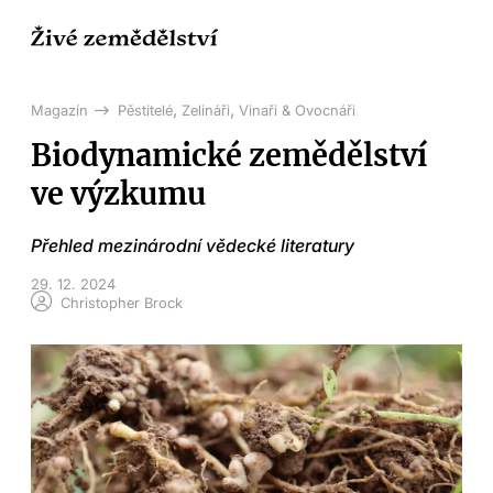
,
,
Magazín
Pěstitelé
Zelináři
Vinaři & Ovocnáři
Biodynamické zemědělství
ve výzkumu
Přehled mezinárodní vědecké literatury
29. 12. 2024
Christopher Brock