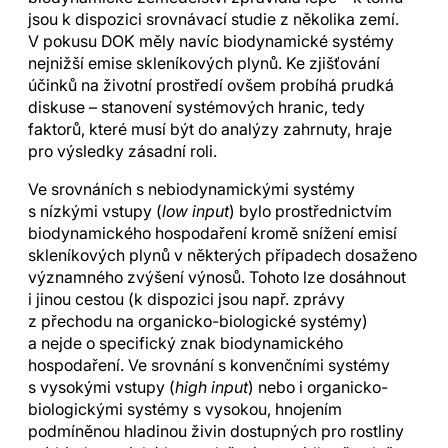
jsou k dispozici srovnávací studie z několika zemí.
V pokusu DOK měly navíc biodynamické systémy
nejnižší emise skleníkových plynů. Ke zjišťování
účinků na životní prostředí ovšem probíhá prudká
diskuse – stanovení systémových hranic, tedy
faktorů, které musí být do analýzy zahrnuty, hraje
pro výsledky zásadní roli.
Ve srovnáních s nebiodynamickými systémy
s nízkými vstupy (
low input
) bylo prostřednictvím
biodynamického hospodaření kromě snížení emisí
skleníkových plynů v některých případech dosaženo
významného zvýšení výnosů. Tohoto lze dosáhnout
i jinou cestou (k dispozici jsou např. zprávy
z přechodu na organicko-biologické systémy)
a nejde o specifický znak biodynamického
hospodaření. Ve srovnání s konvenčními systémy
s vysokými vstupy (
high input
) nebo i organicko-
biologickými systémy s vysokou, hnojením
podmíněnou hladinou živin dostupných pro rostliny