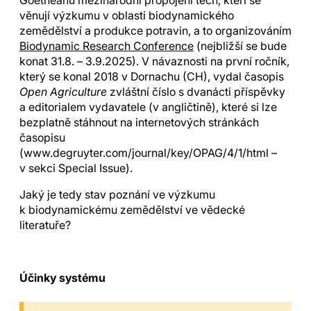
Goetheanu mezinárodní propojení těch, kteří se
věnují výzkumu v oblasti biodynamického
zemědělství a produkce potravin, a to organizováním
Biodynamic Research Conference
(nejbližší se bude
konat 31.8. – 3.9.2025). V návaznosti na první ročník,
který se konal 2018 v Dornachu (CH), vydal časopis
Open Agriculture
zvláštní číslo s dvanácti příspěvky
a editorialem vydavatele (v angličtině), které si lze
bezplatně stáhnout na internetových stránkách
časopisu
(www.degruyter.com/journal/key/OPAG/4/1/html –
v sekci Special Issue).
Jaký je tedy stav poznání ve výzkumu
k biodynamickému zemědělství ve vědecké
literatuře?
Účinky systému