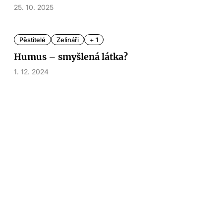
25. 10. 2025
Pěstitelé
Zelináři
+ 1
Humus – smyšlená látka?
1. 12. 2024