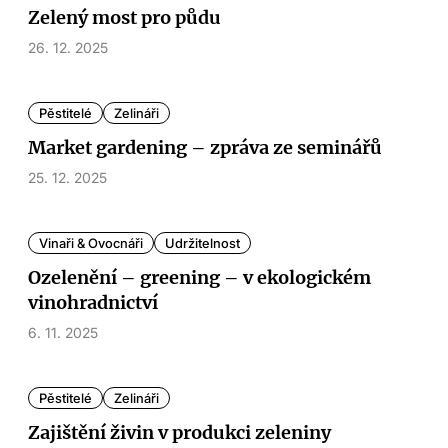
Zelený most pro půdu
26. 12. 2025
Pěstitelé
Zelináři
Market gardening – zpráva ze seminářů
25. 12. 2025
Vinaři & Ovocnáři
Udržitelnost
Ozelenění – greening – v ekologickém
vinohradnictví
6. 11. 2025
Pěstitelé
Zelináři
Zajištění živin v produkci zeleniny