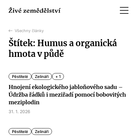
Všechny články
Štítek: Humus a organická
hmota v půdě
Pěstitelé
Zelináři
+ 1
Hnojení ekologického jabloňového sadu –
Údržba řádků i meziřadí pomocí bobovitých
meziplodin
31. 1. 2026
Pěstitelé
Zelináři