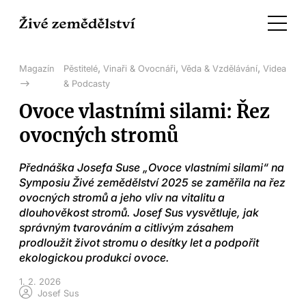
,
,
,
Magazín
Pěstitelé
Vinaři & Ovocnáři
Věda & Vzdělávání
Videa
& Podcasty
Ovoce vlastními silami: Řez
ovocných stromů
Přednáška Josefa Suse „Ovoce vlastními silami“ na
Symposiu Živé zemědělství 2025 se zaměřila na řez
ovocných stromů a jeho vliv na vitalitu a
dlouhověkost stromů. Josef Sus vysvětluje, jak
správným tvarováním a citlivým zásahem
prodloužit život stromu o desítky let a podpořit
ekologickou produkci ovoce.
1. 2. 2026
Josef Sus