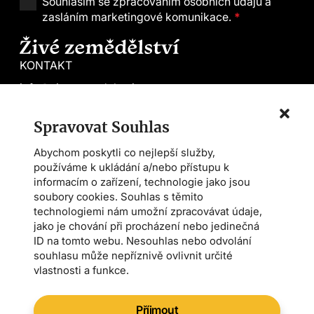
Souhlasím se
zpracováním osobních údajů a
zasláním marketingové komunikace.
*
KONTAKT
info@zivezemedelstvi.cz
tel. +420 602 144 800
Spravovat Souhlas
Demeter CS
Abychom poskytli co nejlepší služby,
Farmářská škola
používáme k ukládání a/nebo přístupu k
Asociace AMPI
informacím o zařízení, technologie jako jsou
soubory cookies. Souhlas s těmito
technologiemi nám umožní zpracovávat údaje,
Magazín
jako je chování při procházení nebo jedinečná
ID na tomto webu. Nesouhlas nebo odvolání
Kalendář akcí
souhlasu může nepříznivě ovlivnit určité
Symposium
vlastnosti a funkce.
O nás
Příjmout
Kontakt