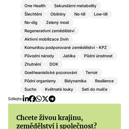
One Health
Sekundární metabolity
Šlechtění
Obilniny
No-till
Low-till
No-dig
Zelený most
Regenerativní zemědělství
Aktivní mobilizace živin
Komunitou podporované zemědělství - KPZ
Původní národy
Jablka
Půdní úrodnost
Zhutnění
DOK
Goetheanistické pozorování
Terroir
Půdní organismy
Bidynamika
Resilience
Sucho
Květnaté louky
Setí do mulče
Sdílejte:
Chcete živou krajinu,
zemědělství i společnost?