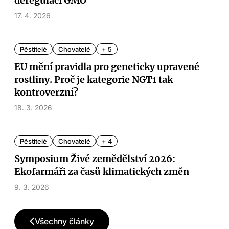
deregulaci GMO
17. 4. 2026
Pěstitelé
Chovatelé
+ 5
EU mění pravidla pro geneticky upravené
rostliny. Proč je kategorie NGT1 tak
kontroverzní?
18. 3. 2026
Pěstitelé
Chovatelé
+ 4
Symposium Živé zemědělství 2026:
Ekofarmáři za časů klimatických změn
9. 3. 2026
Všechny články