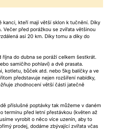
 kanci, kteří mají větší sklon k tučnění. Díky
ná. Večer před porážkou se zvířata většinou
vzdálená asi 20 km. Díky tomu a díky do
října do dubna se poráží celkem šestkrát.
ebo samičího pohlaví) a dvě prasata.
i, kotletu, bůček atd. nebo 5kg balíčky a ve
itom představuje nejen rozšíření nabídky,
žňuje zhodnocení větší části jatečně
ípadě příslušné poptávky tak můžeme v daném
ho termínu před letní přestávkou (květen až
musíme vyrobit o něco více uzenin, aby to
 přímý prodej, dodáme zbývající zvířata včas