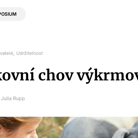
POSIUM
,
vatelé
Udržitelnost
ovní chov výkrmov
Julia Rupp