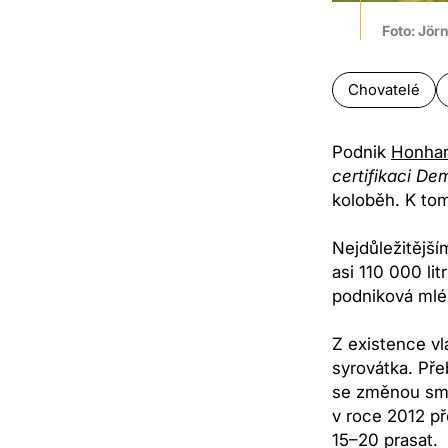
Foto: Jör
Chovatelé
Podnik
Honhar
certifikaci De
koloběh. K tom
Nejdůležitější
asi 110 000 li
podniková mlé
Z existence vl
syrovátka. Pře
se změnou smě
v roce 2012 p
15–20 prasat.