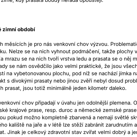
 zimní období
ch měsících je pro nás venkovní chov výzvou. Problemat
ku. Nelze se na nich vyhnout podmáčení, takže plochy v
 mrazu se na nich tvoří vrstva ledu a prasata se o něj
ady se nám osvědčilo jako velmi praktické, že jsou všec
stí na vybetonovanou plochu, pod níž se nachází jímka na
akt s divokými prasaty nebo jinou zvěří nebyl dosud pr
h prasat, jsou totiž minimálně jeden kilometr daleko.
venkovní chov připadají v úvahu jen odolnější plemena.
ské krajové prase, resp. duroc a německé zemské prase.
jsou pokud možno kompletně zbarvená a nemají světlé sk
ého kaliště na jaře a v létě lze stěží zabránit zarudnutí
at. Jinak je celkový zdravotní stav zvířat velmi dobrý a 