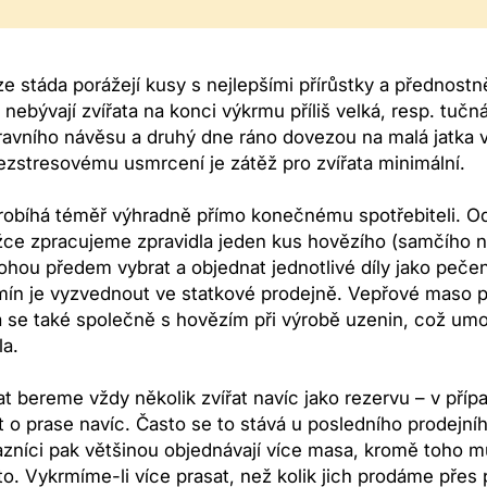
e stáda porážejí kusy s nejlepšími přírůstky a přednostně
 nebývají zvířata na konci výkrmu příliš velká, resp. tuč
ravního návěsu a druhý dne ráno dovezou na malá jatka 
zstresovému usmrcení je zátěž pro zvířata minimální.
obíhá téměř výhradně přímo konečnému spotřebiteli. Od 
žce zpracujeme zpravidla jeden kus hovězího (samčího n
ohou předem vybrat a objednat jednotlivé díly jako pečen
ín je vyzvednout ve statkové prodejně. Vepřové maso př
 se také společně s hovězím při výrobě uzenin, což umo
la.
at bereme vždy několik zvířat navíc jako rezervu – v př
t o prase navíc. Často se to stává u posledního prodejní
ákazníci pak většinou objednávají více masa, kromě toho 
éto. Vykrmíme-li více prasat, než kolik jich prodáme přes