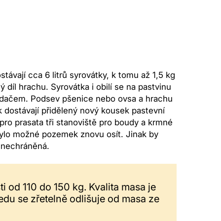
távají cca 6 litrů syrovátky, k tomu až 1,5 kg
díl hrachu. Syrovátka i obilí se na pastvinu
adačem. Podsev pšenice nebo ovsa a hrachu
k dostávají přidělený nový kousek pastevní
pro prasata tři stanoviště pro boudy a krmné
 bylo možné pozemek znovu osít. Jinak by
o nechráněná.
 od 110 do 150 kg. Kvalita masa je
ledu se zřetelně odlišuje od masa ze