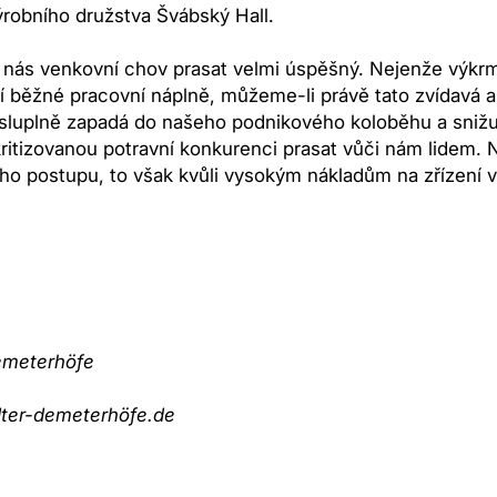
robního družstva Švábský Hall.
 nás venkovní chov prasat velmi úspěšný. Nejenže výkrm i 
 běžné pracovní náplně, můžeme-li právě tato zvídavá a 
luplně zapadá do našeho podnikového koloběhu a snižuje
itizovanou potravní konkurenci prasat vůči nám lidem. N
ho postupu, to však kvůli vysokým nákladům na zřízení 
emeterhöfe
ter-demeterhöfe.de