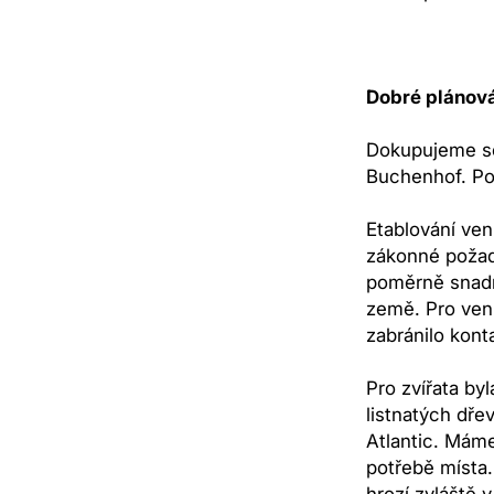
Dobré plánová
Dokupujeme sel
Buchenhof. Pot
Etablování ven
zákonné požada
poměrně snadno
země. Pro venk
zabránilo kont
Pro zvířata by
listnatých dře
Atlantic. Máme
potřebě místa.
hrozí zvláště 