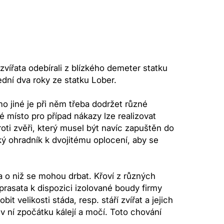
ířata odebírali z blízkého demeter statku
dní dva roky ze statku Lober.
o jiné je při něm třeba dodržet různé
místo pro případ nákazy lze realizovat
oti zvěři, který musel být navíc zapuštěn do
cký ohradník k dvojitému oplocení, aby se
a o niž se mohou drbat. Křoví z různých
 prasata k dispozici izolované boudy firmy
 velikosti stáda, resp. stáří zvířat a jejich
 v ní zpočátku kálejí a močí. Toto chování