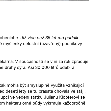
 Hohenlohe.
Již více než 35 let má podnik
é myšlenky celostní (uzavřený) podnikový
ékárna. V současnosti se v ní za rok zpracuje
é druhy sýra. Asi 30 000 litrů odebírá
tak mohla být smysluplně využita vznikající
d deseti lety se tu prasata chovala ve stáji,
pci ve vedení statku Julianu Klopferovi se
nom hektaru orné půdy vykrmuje každoročně