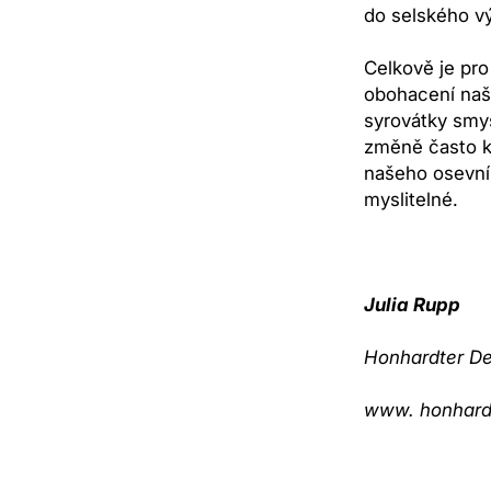
do selského vý
Celkově je pro
obohacení naší
syrovátky smys
změně často kr
našeho osevní
myslitelné.
Julia Rupp
Honhardter D
www. honhard