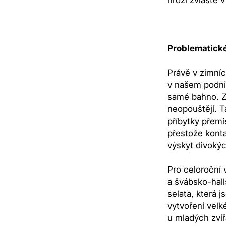
Problematické
Právě v zimní
v našem podni
samé bahno. Za
neopouštějí. T
příbytky přemí
přestože kont
výskyt divokýc
Pro celoroční 
a švábsko-hall
selata, která 
vytvoření velk
u mladých zvíř