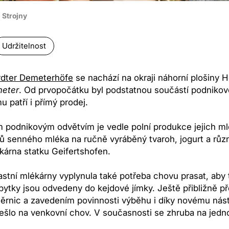
n Strojny
Udržitelnost
dter Demeterhöfe
se nachází na okraji náhorní plošiny
meter
. Od prvopočátku byl podstatnou součástí podnikov
u patří i přímý prodej.
m podnikovým odvětvím je vedle polní produkce jejich ml
trů senného mléka na ručně vyráběný tvaroh, jogurt a různ
kárna statku Geifertshofen.
astní mlékárny vyplynula také potřeba chovu prasat, aby 
bytky jsou odvedeny do kejdové jímky. Ještě přibližně pře
rnic a zavedením povinnosti výběhu i díky novému nástu
řešlo na venkovní chov. V současnosti se zhruba na jed