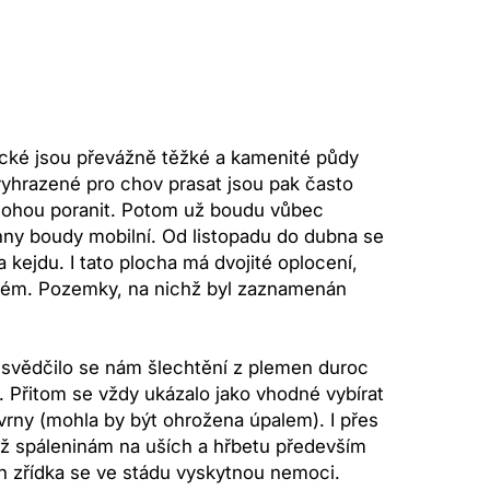
ické jsou převážně těžké a kamenité půdy
yhrazené pro chov prasat jsou pak často
 mohou poranit. Potom už boudu vůbec
hny boudy mobilní. Od listopadu do dubna se
 kejdu. I tato plocha má dvojité oplocení,
oblém. Pozemky, na nichž byl zaznamenán
 Osvědčilo se nám šlechtění z plemen duroc
 Přitom se vždy ukázalo jako vhodné vybírat
vrny (mohla by být ohrožena úpalem). I přes
m až spáleninám na uších a hřbetu především
jen zřídka se ve stádu vyskytnou nemoci.