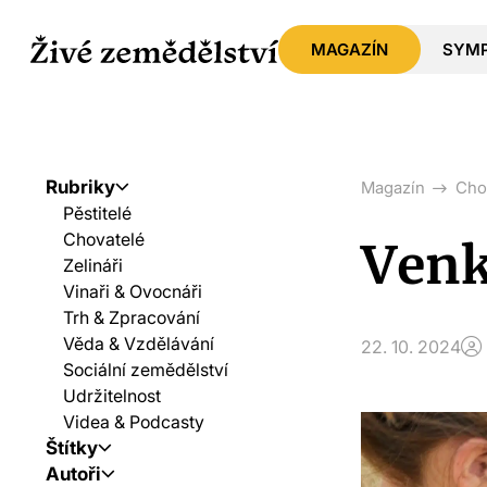
MAGAZÍN
SYM
Rubriky
Magazín
Cho
Pěstitelé
Chovatelé
Venk
Zelináři
Vinaři & Ovocnáři
Trh & Zpracování
Věda & Vzdělávání
22. 10. 2024
Sociální zemědělství
Udržitelnost
Videa & Podcasty
Štítky
Autoři