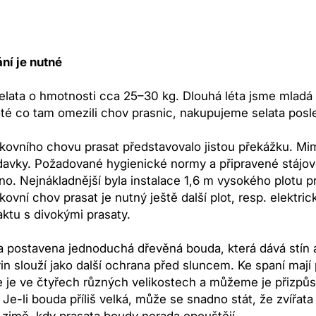
ní je nutné
ata o hmotnosti cca 25–30 kg. Dlouhá léta jsme mladá zv
é co tam omezili chov prasnic, nakupujeme selata posle
kovního chovu prasat představovalo jistou překážku. Mim
vky. Požadované hygienické normy a připravené stájové 
. Nejnákladnější byla instalace 1,6 m vysokého plotu pr
ovní chov prasat je nutný ještě další plot, resp. elektri
aktu s divokými prasaty.
la postavena jednoduchá dřevěná bouda, která dává stín 
vin slouží jako další ochrana před sluncem. Ke spaní mají
 je ve čtyřech různých velikostech a můžeme je přizpůsobit
 Je-li bouda příliš velká, může se snadno stát, že zvířata
v zimě, kdy prasata boudy nerada opouštějí.