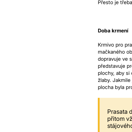
Přesto je třeb
Doba krmení
Krmivo pro pra
mačkaného obil
dopravuje ve 
představuje pr
plochy, aby si
žlaby. Jakmile
plocha byla pr
Prasata 
přitom vž
stájovéh