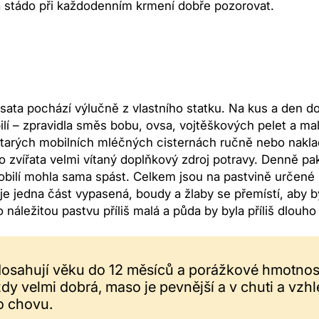
a stádo při každodenním krmení dobře pozorovat.
sata pochází výlučně z vlastního statku. Na kus a den dos
í – zpravidla směs bobu, ovsa, vojtěškových pelet a malý 
starých mobilních mléčných cisternách ručně nebo nakl
o zvířata velmi vítaný doplňkový zdroj potravy. Denně pa
 obilí mohla sama spást. Celkem jsou na pastvině určené 
 je jedna část vypasená, boudy a žlaby se přemístí, aby
o náležitou pastvu příliš malá a půda by byla příliš dlouh
dosahují věku do 12 měsíců a porážkové hmotnosti
dy velmi dobrá, maso je pevnější a v chuti a vzh
o chovu.