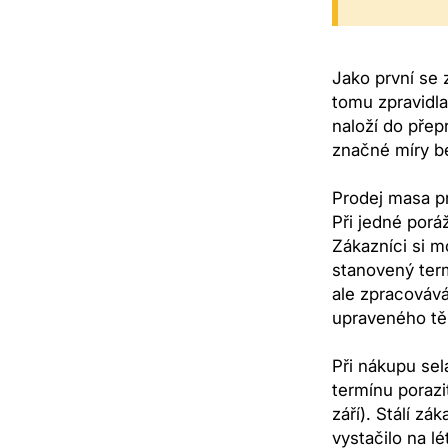
Jako první se z
tomu zpravidla
naloží do přep
značné míry be
Prodej masa pr
Při jedné porá
Zákazníci si m
stanovený term
ale zpracovává
upraveného tě
Při nákupu sel
termínu porazi
září). Stálí z
vystačilo na l