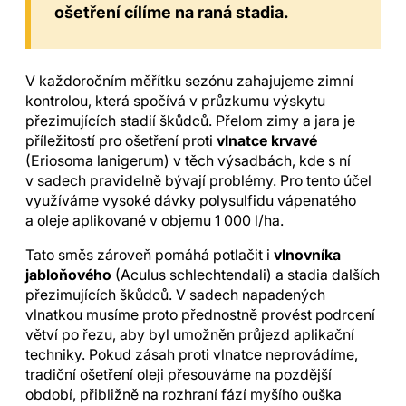
ošetření cílíme na raná stadia.
V každoročním měřítku sezónu zahajujeme zimní
kontrolou, která spočívá v průzkumu výskytu
přezimujících stadií škůdců. Přelom zimy a jara je
příležitostí pro ošetření proti
vlnatce krvavé
(Eriosoma lanigerum) v těch výsadbách, kde s ní
v sadech pravidelně bývají problémy. Pro tento účel
využíváme vysoké dávky polysulfidu vápenatého
a oleje aplikované v objemu 1 000 l/ha.
Tato směs zároveň pomáhá potlačit i
vlnovníka
jabloňového
(Aculus schlechtendali) a stadia dalších
přezimujících škůdců. V sadech napadených
vlnatkou musíme proto přednostně provést podrcení
větví po řezu, aby byl umožněn průjezd aplikační
techniky. Pokud zásah proti vlnatce neprovádíme,
tradiční ošetření oleji přesouváme na pozdější
období, přibližně na rozhraní fází myšího ouška