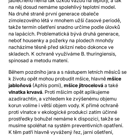
jablečného nemá tak úzkou vazbu na teploty, a tak
na něj dosud nemáme spolehlivý teplotní model.
Na druhé straně první generace obaleče
zimolezového létá v mnohem užší časové periodě,
takže termín ošetření snadno určíme podle úlovků
na lapácích. Problematická bývá druhá generace,
neboť housenky a požerky na plodech mnohdy
nacházíme těsně před sklizní nebo dokonce ve
skladech. K ochraně využíváme B. thuringiensis,
spinosad a metodu matení.
Během pozdního jara a s nástupem letních měsíců se
k životu opět mohou probudit mšice, hlavně
mšice
jabloňová
(Aphis pomi),
mšice jitrocelová
a také
vlnatka krvavá
. Proti mšicím opět aplikujeme
azadirachtin, a vzhledem ke zvýšenému objemu
korun volíme i větší objem vody. K přímé ochraně
proti vlnatce v ekologické produkci zatím účinné
prostředky bohužel nemáme k dispozici, takže se
musíme spoléhat na systém preventivních opatření.
K těm patří hlavně vyvážený řez, jarní ošetření,