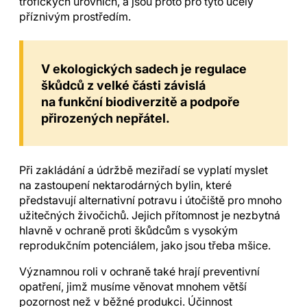
trofických úrovních, a jsou proto pro tyto účely
příznivým prostředím.
V ekologických sadech je regulace
škůdců z velké části závislá
na funkční biodiverzitě a podpoře
přirozených nepřátel.
Při zakládání a údržbě meziřadí se vyplatí myslet
na zastoupení nektarodárných bylin, které
představují alternativní potravu i útočiště pro mnoho
užitečných živočichů. Jejich přítomnost je nezbytná
hlavně v ochraně proti škůdcům s vysokým
reprodukčním potenciálem, jako jsou třeba mšice.
Významnou roli v ochraně také hrají preventivní
opatření, jimž musíme věnovat mnohem větší
pozornost než v běžné produkci. Účinnost