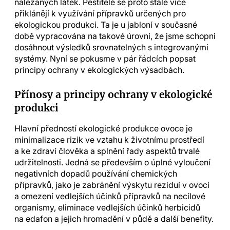
nalézaných látek. Pěstitelé se proto stále více
přiklánějí k využívání přípravků určených pro
ekologickou produkci. Ta je u jabloní v současné
době vypracována na takové úrovni, že jsme schopni
dosáhnout výsledků srovnatelných s integrovanými
systémy. Nyní se pokusme v pár řádcích popsat
principy ochrany v ekologických výsadbách.
Přínosy a principy ochrany v ekologické
produkci
Hlavní předností ekologické produkce ovoce je
minimalizace rizik ve vztahu k životnímu prostředí
a ke zdraví člověka a splnění řady aspektů trvalé
udržitelnosti. Jedná se především o úplné vyloučení
negativních dopadů používání chemických
přípravků, jako je zabránění výskytu reziduí v ovoci
a omezení vedlejších účinků přípravků na necílové
organismy, eliminace vedlejších účinků herbicidů
na edafon a jejich hromadění v půdě a další benefity.