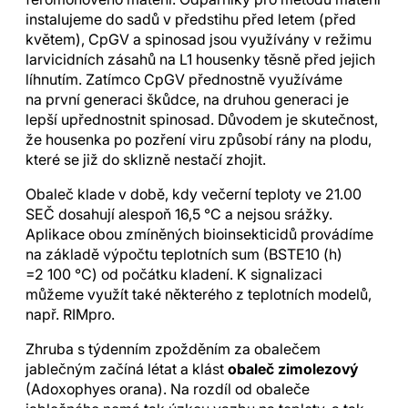
instalujeme do sadů v předstihu před letem (před
květem), CpGV a spinosad jsou využívány v režimu
larvicidních zásahů na L1 housenky těsně před jejich
líhnutím. Zatímco CpGV přednostně využíváme
na první generaci škůdce, na druhou generaci je
lepší upřednostnit spinosad. Důvodem je skutečnost,
že housenka po pozření viru způsobí rány na plodu,
které se již do sklizně nestačí zhojit.
Obaleč klade v době, kdy večerní teploty ve 21.00
SEČ dosahují alespoň 16,5 °C a nejsou srážky.
Aplikace obou zmíněných bioinsekticidů provádíme
na základě výpočtu teplotních sum (BSTE10 (h)
=2 100 °C) od počátku kladení. K signalizaci
můžeme využít také některého z teplotních modelů,
např. RIMpro.
Zhruba s týdenním zpožděním za obalečem
jablečným začíná létat a klást
obaleč zimolezový
(Adoxophyes orana). Na rozdíl od obaleče