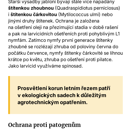
Starší výsadby jabloní bývají stále více napadány
štítenkou zhoubnou
(Quadraspidiotus perniciosus)
i
štítenkou čárkovitou
(Mytilococcus ulmi) nebo
jinými druhy štítenek. Ochrana je založena
na ošetření oleji na přezimující stadia v době rašení
a pak na larvicidních ošetřeních proti pohyblivým L1
nymfám. Zatímco nymfy první generace štítenky
zhoubné se rozlézají zhruba od poloviny června do
počátku července, nymfy štítenky čárkovité se líhnou
krátce po květu, zhruba po ošetření proti pilatce.
Jako larvicid využíváme spinosad.
Prosvětlení korun letním řezem patří
v ekologických sadech k důležitým
agrotechnickým opatřením.
Ochrana proti patogenům