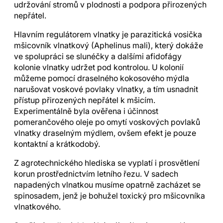
udržování stromů v plodnosti a podpora přirozených
nepřátel.
Hlavním regulátorem vlnatky je parazitická vosička
mšicovník vlnatkový (Aphelinus mali), který dokáže
ve spolupráci se slunéčky a dalšími afidofágy
kolonie vlnatky udržet pod kontrolou. U kolonií
můžeme pomocí draselného kokosového mýdla
narušovat voskové povlaky vlnatky, a tím usnadnit
přístup přirozených nepřátel k mšicím.
Experimentálně byla ověřena i účinnost
pomerančového oleje po omytí voskových povlaků
vlnatky draselným mýdlem, ovšem efekt je pouze
kontaktní a krátkodobý.
Z agrotechnického hlediska se vyplatí i prosvětlení
korun prostřednictvím letního řezu. V sadech
napadených vlnatkou musíme opatrně zacházet se
spinosadem, jenž je bohužel toxický pro mšicovníka
vlnatkového.