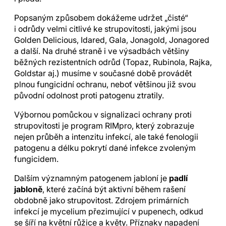
Popsaným způsobem dokážeme udržet „čisté“
i odrůdy velmi citlivé ke strupovitosti, jakými jsou
Golden Delicious, Idared, Gala, Jonagold, Jonagored
a další. Na druhé straně i ve výsadbách většiny
běžných rezistentních odrůd (Topaz, Rubinola, Rajka,
Goldstar aj.) musíme v současné době provádět
plnou fungicidní ochranu, neboť většinou již svou
původní odolnost proti patogenu ztratily.
Výbornou pomůckou v signalizaci ochrany proti
strupovitosti je program RIMpro, který zobrazuje
nejen průběh a intenzitu infekcí, ale také fenologii
patogenu a délku pokrytí dané infekce zvoleným
fungicidem.
Dalším významným patogenem jabloní je
padlí
jabloně
, které začíná být aktivní během rašení
obdobně jako strupovitost. Zdrojem primárních
infekcí je mycelium přezimující v pupenech, odkud
se šíří na květní růžice a květy. Příznaky napadení