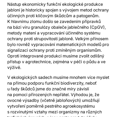
Nástup ekonomicky funkční ekologické produkce
jabloní je historicky spojen s vývojem metod ochrany
účinných proti klíčovým škůdcům a patogenům.
K hlavnímu zlomu došlo se zavedením přípravků
na bázi viru granulózy obaleče jablečného (CpGV),
metody matení a vypracování účinného systému
ochrany proti strupovitosti jabloně. Velkým přínosem
bylo rovněž vypracování matematických modelů pro
signalizaci ochrany proti zmíněným organismům.
Oproti integrované produkci musíme zvolit odlišný
přístup v agrotechnice, zejména v péči o půdu a ve
výživě.
V ekologických sadech musíme mnohem více myslet
na přímou podporu funkční biodiverzity, neboť
u řady škůdců jsme do značné míry závislí
na pomoci přirozených nepřátel. Výhodou je, že
ovocné výsadby (včetně jabloňových) umožňují
vytvoření poměrně pestrého agroekosystému
s rozvinutými vztahy mezi organizmy na různých