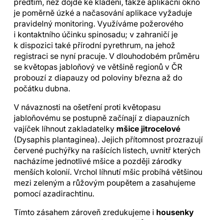
předtím, než dojde ke kladení, takže aplikační okno
je poměrně úzké a načasování aplikace vyžaduje
pravidelný monitoring. Využíváme požerového
i kontaktního účinku spinosadu; v zahraničí je
k dispozici také přírodní pyrethrum, na jehož
registraci se nyní pracuje. V dlouhodobém průměru
se květopas jabloňový ve většině regionů v ČR
probouzí z diapauzy od poloviny března až do
počátku dubna.
V návaznosti na ošetření proti květopasu
jabloňovému se postupně začínají z diapauzních
vajíček líhnout zakladatelky
mšice jitrocelové
(Dysaphis plantaginea). Jejich přítomnost prozrazují
červené puchýřky na rašících listech, uvnitř kterých
nacházíme jednotlivé mšice a později zárodky
menších kolonií. Vrchol líhnutí mšic probíhá většinou
mezi zeleným a růžovým poupětem a zasahujeme
pomocí azadirachtinu.
Tímto zásahem zároveň zredukujeme i
housenky