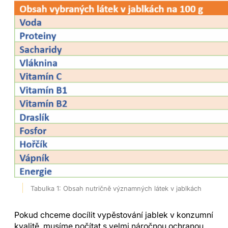
Tabulka 1: Obsah nutričně významných látek v jablkách
Pokud chceme docílit vypěstování jablek v konzumní
kvalitě, musíme počítat s velmi náročnou ochranou