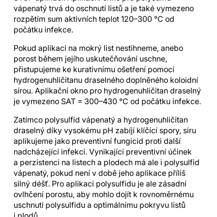
vápenatý trvá do oschnutí listů a je také vymezeno
rozpětím sum aktivních teplot 120–300 °C od
počátku infekce.
Pokud aplikaci na mokrý list nestihneme, anebo
porost během jejího uskutečňování uschne,
přistupujeme ke kurativnímu ošetření pomocí
hydrogenuhličitanu draselného doplněného koloidní
sírou. Aplikační okno pro hydrogenuhličitan draselný
je vymezeno SAT = 300–430 °C od počátku infekce.
Zatímco polysulfid vápenatý a hydrogenuhličitan
draselný díky vysokému pH zabíjí klíčící spory, síru
aplikujeme jako preventivní fungicid proti další
nadcházející infekci. Vynikající preventivní účinek
a perzistenci na listech a plodech má ale i polysulfid
vápenatý, pokud není v době jeho aplikace příliš
silný déšť. Pro aplikaci polysulfidu je ale zásadní
ovlhčení porostu, aby mohlo dojít k rovnoměrnému
uschnutí polysulfidu a optimálnímu pokryvu listů
i plodů.