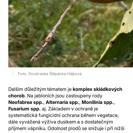
Foto: Doubravka Štěpánka Hájková
Dalším důležitým tématem je
komplex skládkových
chorob
. Na jabloních jsou zastoupeny rody
Neofabrea spp.
,
Alternaria spp.
,
Monilinia spp.
,
Fusarium spp.
aj. Základem v ochraně je
systematická fungicidní ochrana během vegetace,
dále vyvážená výživa dusíkem a s dostatečným
příjmem vápníku. Odolnost plodů se snižuje i při nižší