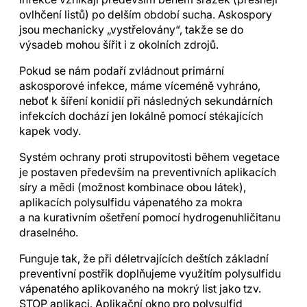
ovlhčení listů) po delším období sucha. Askospory
jsou mechanicky „vystřelovány“, takže se do
výsadeb mohou šířit i z okolních zdrojů.
Pokud se nám podaří zvládnout primární
askosporové infekce, máme víceméně vyhráno,
neboť k šíření konidií při následných sekundárních
infekcích dochází jen lokálně pomocí stékajících
kapek vody.
Systém ochrany proti strupovitosti během vegetace
je postaven především na preventivních aplikacích
síry a mědi (možnost kombinace obou látek),
aplikacích polysulfidu vápenatého za mokra
a na kurativním ošetření pomocí hydrogenuhličitanu
draselného.
Funguje tak, že při déletrvajících deštích základní
preventivní postřik doplňujeme využitím polysulfidu
vápenatého aplikovaného na mokrý list jako tzv.
STOP aplikaci. Aplikační okno pro polysulfid