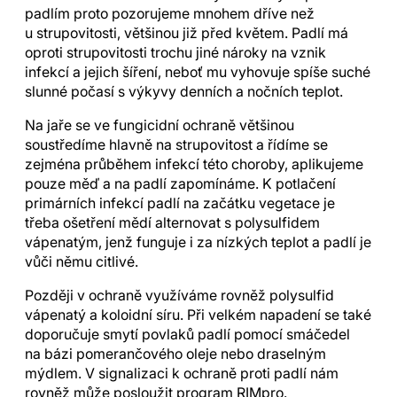
padlím proto pozorujeme mnohem dříve než
u strupovitosti, většinou již před květem. Padlí má
oproti strupovitosti trochu jiné nároky na vznik
infekcí a jejich šíření, neboť mu vyhovuje spíše suché
slunné počasí s výkyvy denních a nočních teplot.
Na jaře se ve fungicidní ochraně většinou
soustředíme hlavně na strupovitost a řídíme se
zejména průběhem infekcí této choroby, aplikujeme
pouze měď a na padlí zapomínáme. K potlačení
primárních infekcí padlí na začátku vegetace je
třeba ošetření mědí alternovat s polysulfidem
vápenatým, jenž funguje i za nízkých teplot a padlí je
vůči němu citlivé.
Později v ochraně využíváme rovněž polysulfid
vápenatý a koloidní síru. Při velkém napadení se také
doporučuje smytí povlaků padlí pomocí smáčedel
na bázi pomerančového oleje nebo draselným
mýdlem. V signalizaci k ochraně proti padlí nám
rovněž může posloužit program RIMpro.