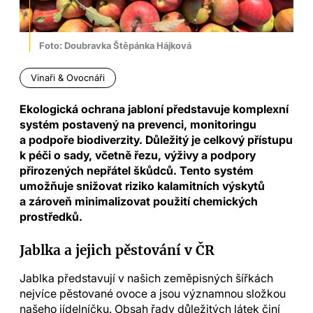
Foto: Doubravka Štěpánka Hájková
Vinaři & Ovocnáři
Ekologická ochrana jabloní představuje komplexní
systém postavený na prevenci, monitoringu
a podpoře biodiverzity. Důležitý je celkový přístupu
k péči o sady, včetně řezu, výživy a podpory
přirozených nepřátel škůdců. Tento systém
umožňuje snižovat riziko kalamitních výskytů
a zároveň minimalizovat použití chemických
prostředků.
Jablka a jejich pěstování v ČR
Jablka představují v našich zeměpisných šířkách
nejvíce pěstované ovoce a jsou významnou složkou
našeho jídelníčku. Obsah řady důležitých látek činí