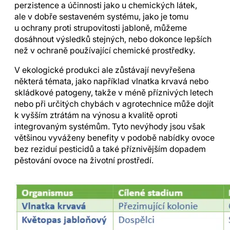
perzistence a účinnosti jako u chemických látek,
ale v dobře sestaveném systému, jako je tomu
u ochrany proti strupovitosti jabloně, můžeme
dosáhnout výsledků stejných, nebo dokonce lepších
než v ochraně používající chemické prostředky.
V ekologické produkci ale zůstávají nevyřešena
některá témata, jako například vlnatka krvavá nebo
skládkové patogeny, takže v méně příznivých letech
nebo při určitých chybách v agrotechnice může dojít
k vyšším ztrátám na výnosu a kvalitě oproti
integrovaným systémům. Tyto nevýhody jsou však
většinou vyváženy benefity v podobě nabídky ovoce
bez reziduí pesticidů a také příznivějším dopadem
pěstování ovoce na životní prostředí.