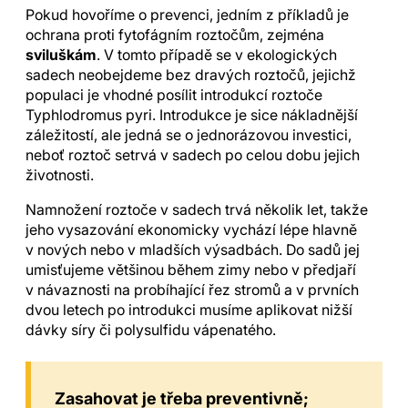
Pokud hovoříme o prevenci, jedním z příkladů je
ochrana proti fytofágním roztočům, zejména
sviluškám
. V tomto případě se v ekologických
sadech neobejdeme bez dravých roztočů, jejichž
populaci je vhodné posílit introdukcí roztoče
Typhlodromus pyri. Introdukce je sice nákladnější
záležitostí, ale jedná se o jednorázovou investici,
neboť roztoč setrvá v sadech po celou dobu jejich
životnosti.
Namnožení roztoče v sadech trvá několik let, takže
jeho vysazování ekonomicky vychází lépe hlavně
v nových nebo v mladších výsadbách. Do sadů jej
umisťujeme většinou během zimy nebo v předjaří
v návaznosti na probíhající řez stromů a v prvních
dvou letech po introdukci musíme aplikovat nižší
dávky síry či polysulfidu vápenatého.
Zasahovat je třeba preventivně;