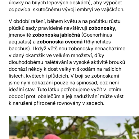
úlovky na bílých lepových deskách), aby výpočet
odpovídal skutečnému vývoji embryí ve vajíčkách.
V období rašení, během květu a na počátku růstu
plůdků sady pravidelně navštěvují
zobonosky
,
jmenovitě
zobonoska jablečná
(Coenorhinus
aequatus) a
zobonoska ovocná
(Rhynchites
bacchus). I když většinou zobonosky nenacházíme
v daný okamžik ve velkém množství, díky
dlouhodobému nalétávání a vysoké aktivitě brouků
dochází někdy k dost velkým škodám na rašících
listech, květech i plůdcích. V boji se zobnoskami
jsme nyní odkázání pouze na spinosad, což není
ideální stav. Tuto látku potřebujeme vyžít v letním
období proti obalečům a její nadužívání může vést
k narušení přirozené rovnováhy v sadech.