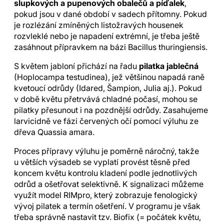
slupkových a pupenových obalečů a píďalek
,
pokud jsou v dané období v sadech přítomny. Pokud
je rozlézání zmíněných listožravých housenek
rozvleklé nebo je napadení extrémní, je třeba ještě
zasáhnout přípravkem na bázi Bacillus thuringiensis.
S květem jabloní přichází na řadu
pilatka jablečná
(Hoplocampa testudinea), jež většinou napadá raně
kvetoucí odrůdy (Idared, Šampion, Julia aj.). Pokud
v době květu přetrvává chladné počasí, mohou se
pilatky přesunout i na pozdnější odrůdy. Zasahujeme
larvicidně ve fázi červených očí pomocí výluhu ze
dřeva Quassia amara.
Proces přípravy výluhu je poměrně náročný, takže
u větších výsadeb se vyplatí provést těsně před
koncem květu kontrolu kladení podle jednotlivých
odrůd a ošetřovat selektivně. K signalizaci můžeme
využít model RIMpro, který zobrazuje fenologický
vývoj pilatek a termín ošetření. V programu je však
třeba správně nastavit tzv. Biofix (= počátek květu,