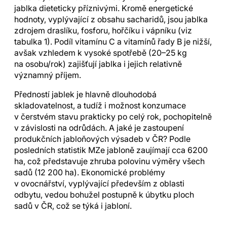
jablka dieteticky příznivými. Kromě energetické
hodnoty, vyplývající z obsahu sacharidů, jsou jablka
zdrojem draslíku, fosforu, hořčíku i vápníku (viz
tabulka 1). Podíl vitamínu C a vitamínů řady B je nižší,
avšak vzhledem k vysoké spotřebě (20–25 kg
na osobu/rok) zajišťují jablka i jejich relativně
významný příjem.
Předností jablek je hlavně dlouhodobá
skladovatelnost, a tudíž i možnost konzumace
v čerstvém stavu prakticky po celý rok, pochopitelně
v závislosti na odrůdách. A jaké je zastoupení
produkčních jabloňových výsadeb v ČR? Podle
posledních statistik MZe jabloně zaujímají cca 6200
ha, což představuje zhruba polovinu výměry všech
sadů (12 200 ha). Ekonomické problémy
v ovocnářství, vyplývající především z oblasti
odbytu, vedou bohužel postupně k úbytku ploch
sadů v ČR, což se týká i jabloní.