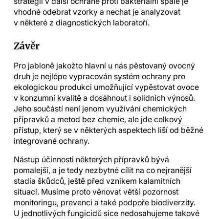
strategii v další ochraně proti bakteriální spále je
vhodné odebrat vzorky a nechat je analyzovat
v některé z diagnostických laboratoří.
Závěr
Pro jabloně jakožto hlavní u nás pěstovaný ovocný
druh je nejlépe vypracován systém ochrany pro
ekologickou produkci umožňující vypěstovat ovoce
v konzumní kvalitě a dosáhnout i solidních výnosů.
Jeho součástí není jenom využívání chemických
přípravků a metod bez chemie, ale jde celkový
přístup, který se v některých aspektech liší od běžné
integrované ochrany.
Nástup účinnosti některých přípravků bývá
pomalejší, a je tedy nezbytné cílit na co nejranější
stadia škůdců, ještě před vznikem kalamitních
situací. Musíme proto věnovat větší pozornost
monitoringu, prevenci a také podpoře biodiverzity.
U jednotlivých fungicidů sice nedosahujeme takové