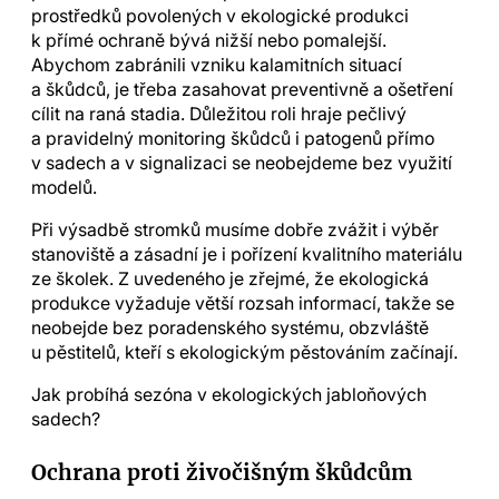
prostředků povolených v ekologické produkci
k přímé ochraně bývá nižší nebo pomalejší.
Abychom zabránili vzniku kalamitních situací
a škůdců, je třeba zasahovat preventivně a ošetření
cílit na raná stadia. Důležitou roli hraje pečlivý
a pravidelný monitoring škůdců i patogenů přímo
v sadech a v signalizaci se neobejdeme bez využití
modelů.
Při výsadbě stromků musíme dobře zvážit i výběr
stanoviště a zásadní je i pořízení kvalitního materiálu
ze školek. Z uvedeného je zřejmé, že ekologická
produkce vyžaduje větší rozsah informací, takže se
neobejde bez poradenského systému, obzvláště
u pěstitelů, kteří s ekologickým pěstováním začínají.
Jak probíhá sezóna v ekologických jabloňových
sadech?
Ochrana proti živočišným škůdcům