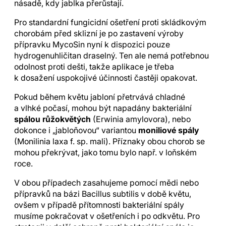
násadě, kdy jablka přerůstají.
Pro standardní fungicidní ošetření proti skládkovým
chorobám před sklizní je po zastavení výroby
přípravku MycoSin nyní k dispozici pouze
hydrogenuhličitan draselný. Ten ale nemá potřebnou
odolnost proti dešti, takže aplikace je třeba
k dosažení uspokojivé účinnosti častěji opakovat.
Pokud během květu jabloní přetrvává chladné
a vlhké počasí, mohou být napadány bakteriální
spálou růžokvětých
(Erwinia amylovora), nebo
dokonce i „jabloňovou“ variantou
moniliové spály
(Monilinia laxa f. sp. mali). Příznaky obou chorob se
mohou překrývat, jako tomu bylo např. v loňském
roce.
V obou případech zasahujeme pomocí mědi nebo
přípravků na bázi Bacillus subtilis v době květu,
ovšem v případě přítomnosti bakteriální spály
musíme pokračovat v ošetřeních i po odkvětu. Pro