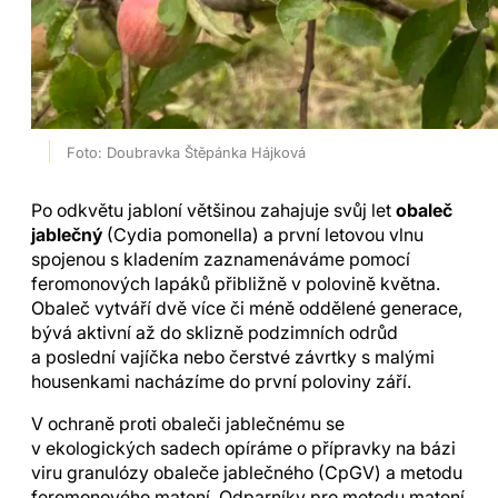
Foto: Doubravka Štěpánka Hájková
Po odkvětu jabloní většinou zahajuje svůj let
obaleč
jablečný
(Cydia pomonella) a první letovou vlnu
spojenou s kladením zaznamenáváme pomocí
feromonových lapáků přibližně v polovině května.
Obaleč vytváří dvě více či méně oddělené generace,
bývá aktivní až do sklizně podzimních odrůd
a poslední vajíčka nebo čerstvé závrtky s malými
housenkami nacházíme do první poloviny září.
V ochraně proti obaleči jablečnému se
v ekologických sadech opíráme o přípravky na bázi
viru granulózy obaleče jablečného (CpGV) a metodu
feromonového matení. Odparníky pro metodu matení