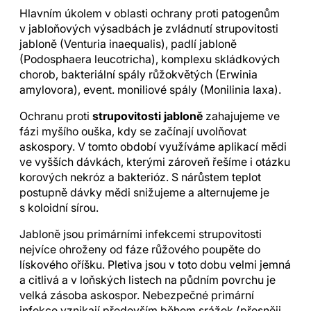
Hlavním úkolem v oblasti ochrany proti patogenům
v jabloňových výsadbách je zvládnutí strupovitosti
jabloně (Venturia inaequalis), padlí jabloně
(Podosphaera leucotricha), komplexu skládkových
chorob, bakteriální spály růžokvětých (Erwinia
amylovora), event. moniliové spály (Monilinia laxa).
Ochranu proti
strupovitosti jabloně
zahajujeme ve
fázi myšího ouška, kdy se začínají uvolňovat
askospory. V tomto období využíváme aplikací mědi
ve vyšších dávkách, kterými zároveň řešíme i otázku
korových nekróz a bakterióz. S nárůstem teplot
postupně dávky mědi snižujeme a alternujeme je
s koloidní sírou.
Jabloně jsou primárními infekcemi strupovitosti
nejvíce ohroženy od fáze růžového poupěte do
lískového oříšku. Pletiva jsou v toto dobu velmi jemná
a citlivá a v loňských listech na půdním povrchu je
velká zásoba askospor. Nebezpečné primární
infekce vznikají především během srážek (přesněji