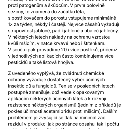
proti patogenům a škůdcům. V první polovině
sezóny, to znamená do začátku léta,
s postřikovačem do porostu vstupujeme minimálně
1× za týden, někdy i častěji. Nejvíce zásahů vyžadují
strupovitost jabloně, padlí jabloně a obaleč jablečný.
V některých letech náklady na ochranu vzrostou
kvůli mšicím, vlnatce krvavé nebo i štítenkám.
V součtu pak provádíme 20 i více postřiků, přičemž
v jednotlivých aplikacích často kombinujeme více
pesticidů a také listová hnojiva.
Z uvedeného vyplývá, že zvládnutí chemické
ochrany vyžaduje dostatečný výběr účinných
insekticidů a fungicidů. Ten se v posledních letech
postupně zmenšuje, což vede k opakovaným
aplikacím některých účinných látek a k rozvoji
rezistence některých organismů (jedním z příkladů je
pokles účinnosti acetamipridu proti mšicím). Dalším
problémem je zvyšující se tlak na minimalizaci
reziduí v produkci jak po stránce obsahu, tak i počtu