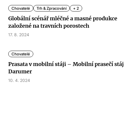
Chovatelé
Trh & Zpracování
+ 2
Globální scénář mléčné a masné produkce
založené na travních porostech
17. 8. 2024
Chovatelé
Prasata v mobilní stáji – Mobilní prasečí stáj
Darumer
10. 4. 2024