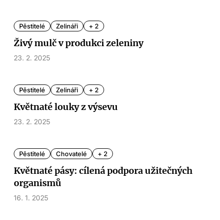
Pěstitelé
Zelináři
+ 2
Živý mulč v produkci zeleniny
23. 2. 2025
Pěstitelé
Zelináři
+ 2
Květnaté louky z výsevu
23. 2. 2025
Pěstitelé
Chovatelé
+ 2
Květnaté pásy: cílená podpora užitečných
organismů
16. 1. 2025