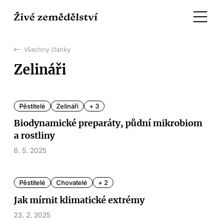
Všechny články
Zelináři
Pěstitelé
Zelináři
+ 3
Biodynamické preparáty, půdní mikrobiom
a rostliny
6. 5. 2025
Pěstitelé
Chovatelé
+ 2
Jak mírnit klimatické extrémy
23. 2. 2025