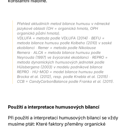
konstantní hladině.
Přehled aktuálních metod bilance humusu v německé
jazykové oblasti (OH = organická hmota, OPH
organická půdní hmota).
VDLUFA = metoda podle VDLUFA (2014) ∙ BEFU =
metoda bilance humusu podle Kolbeho (2010) v saské
ekobilanci ∙ Remer = metoda podle Nikolause
Remera ∙ ALCA = metoda bilance humusu podle
Neyrouda (1997) ve švýcarské ekobilanci ∙ REPRO =
metoda dynamických humusových jednotek podle
Hülsbergena (2003) v modelu podnikové bilance
REPRO ∙ HU-MOD = model bilance humusu podle
Brocka et al. (2012), resp. podle Knebla et al. (2015) ∙
CCB = CandyCarbonBalance podle Franka et al. (2011).
Použití a interpretace humusových bilancí
Při použití a interpretaci humusových bilancí se vždy
musíme ptát: Které faktory přeměny organické