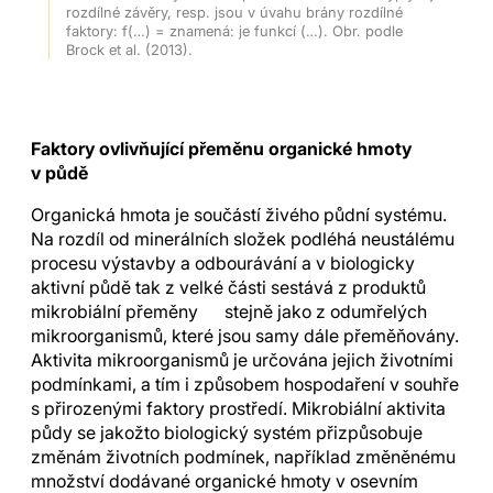
rozdílné závěry, resp. jsou v úvahu brány rozdílné
faktory: f(…) = znamená: je funkcí (…). Obr. podle
Brock et al. (2013).
Faktory ovlivňující přeměnu organické hmoty
v půdě
Organická hmota je součástí živého půdní systému.
Na rozdíl od minerálních složek podléhá neustálému
procesu výstavby a odbourávání a v biologicky
aktivní půdě tak z velké části sestává z produktů
mikrobiální přeměny stejně jako z odumřelých
mikroorganismů, které jsou samy dále přeměňovány.
Aktivita mikroorganismů je určována jejich životními
podmínkami, a tím i způsobem hospodaření v souhře
s přirozenými faktory prostředí. Mikrobiální aktivita
půdy se jakožto biologický systém přizpůsobuje
změnám životních podmínek, například změněnému
množství dodávané organické hmoty v osevním