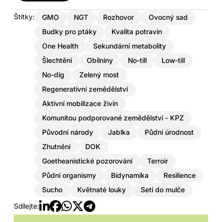
Štítky:
GMO
NGT
Rozhovor
Ovocný sad
Budky pro ptáky
Kvalita potravin
One Health
Sekundární metabolity
Šlechtění
Obilniny
No-till
Low-till
No-dig
Zelený most
Regenerativní zemědělství
Aktivní mobilizace živin
Komunitou podporované zemědělství - KPZ
Původní národy
Jablka
Půdní úrodnost
Zhutnění
DOK
Goetheanistické pozorování
Terroir
Půdní organismy
Bidynamika
Resilience
Sucho
Květnaté louky
Setí do mulče
Sdílejte: