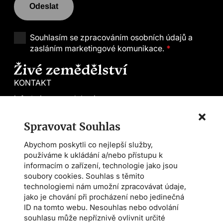
Odeslat
Souhlasím se
zpracováním osobních údajů a
zasláním marketingové komunikace.
*
KONTAKT
info@zivezemedelstvi.cz
tel. +420 602 144 800
Spravovat Souhlas
Demeter CS
Abychom poskytli co nejlepší služby,
Farmářská škola
používáme k ukládání a/nebo přístupu k
Asociace AMPI
informacím o zařízení, technologie jako jsou
soubory cookies. Souhlas s těmito
technologiemi nám umožní zpracovávat údaje,
Magazín
jako je chování při procházení nebo jedinečná
ID na tomto webu. Nesouhlas nebo odvolání
Kalendář akcí
souhlasu může nepříznivě ovlivnit určité