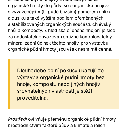
organické hmoty do půdy jsou organická hnojiva
s vyváženějším (tj. půdě bližším) poměrem uhlíku
a dusíku a také vyšším podílem přeměněných
a stabilizovaných organických součástí: chlévský
hnůj a komposty. Z hlediska cíleného hnojení je sice
za nedostatek považován obtížně kontrolovatelný
mineralizační účinek těchto hnojiv, pro výstavbu
organické půdní hmoty jsou však nesmírně cenná.
Dlouhodobé polní pokusy ukazují, že
výstavba organické půdní hmoty bez
hnoje, kompostu nebo jiných hnojiv
srovnatelných vlastností je stěží
proveditelná.
Prostředí
ovlivňuje přeměnu organické půdní hmoty
prostřednictvím faktorů půdy a klimatu a jejich