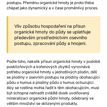
postupu. Přeměnu organické hmoty je proto třeba
chápat jako dynamický a v čase proměnlivý proces.
Vliv způsobu hospodaření na přísun
organické hmoty do půdy se uplatňuje
především prostřednictvím osevního
postupu, zpracování půdy a hnojení.
Podle toho, nakolik přísun organické hmoty v podobě
posklizňových a kořenových zbytků vyrovnává
potřebu organické hmoty u jednotlivých plodin, dělí
se plodiny v osevním postupu na plodiny obohacující
půdu o humus a plodiny půdu o humus ochuzující.
Aby se rostlina mohla řadit k těm obohacujícím, musí
být schopna nahradit zvláště dusík uvolňovaný
mineralizací organické půdní hmoty, odebraný ve
větším množství se sklizenými produkty.