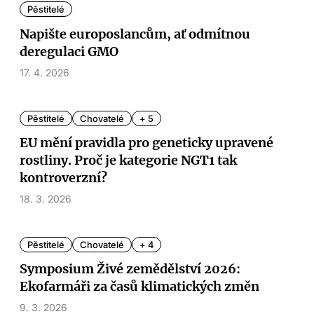
Pěstitelé
Napište europoslancům, ať odmítnou
deregulaci GMO
17. 4. 2026
Pěstitelé
Chovatelé
+ 5
EU mění pravidla pro geneticky upravené
rostliny. Proč je kategorie NGT1 tak
kontroverzní?
18. 3. 2026
Pěstitelé
Chovatelé
+ 4
Symposium Živé zemědělství 2026:
Ekofarmáři za časů klimatických změn
9. 3. 2026