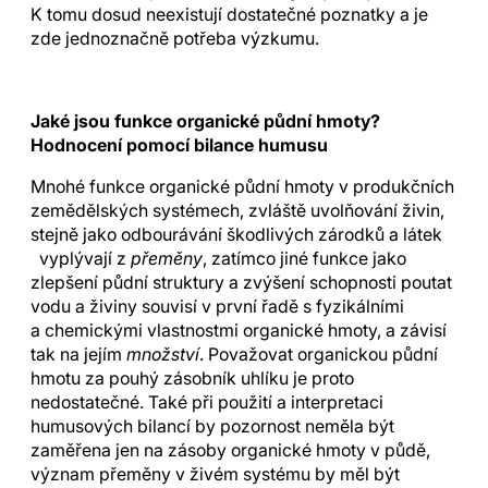
K tomu dosud neexistují dostatečné poznatky a je
zde jednoznačně potřeba výzkumu.
Jaké jsou funkce organické půdní hmoty?
Hodnocení pomocí bilance
humusu
Mnohé funkce organické půdní hmoty v produkčních
zemědělských systémech, zvláště uvolňování živin,
stejně jako odbourávání škodlivých zárodků a látek
vyplývají z
přeměny
, zatímco jiné funkce jako
zlepšení půdní struktury a zvýšení schopnosti poutat
vodu a živiny souvisí v první řadě s fyzikálními
a chemickými vlastnostmi organické hmoty, a závisí
tak na jejím
množství
. Považovat organickou půdní
hmotu za pouhý zásobník uhlíku je proto
nedostatečné. Také při použití a interpretaci
humusových bilancí by pozornost neměla být
zaměřena jen na zásoby organické hmoty v půdě,
význam přeměny v živém systému by měl být