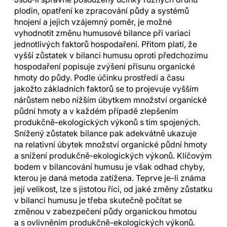
plodin, opatření ke zpracování půdy a systémů
hnojení a jejich vzájemný poměr, je možné
vyhodnotit změnu humusové bilance při variaci
jednotlivých faktorů hospodaření. Přitom platí, že
vyšší zůstatek v bilanci humusu oproti předchozímu
hospodaření popisuje zvýšení přísunu organické
hmoty do půdy. Podle účinku prostředí a času
jakožto základních faktorů se to projevuje vyšším
nárůstem nebo nižším úbytkem množství organické
půdní hmoty a v každém případě zlepšením
produkčně-ekologických výkonů s tím spojených.
Snížený zůstatek bilance pak adekvátně ukazuje
na relativní úbytek množství organické půdní hmoty
a snížení produkčně-ekologických výkonů. Klíčovým
bodem v bilancování humusu je však odhad chyby,
kterou je daná metoda zatížena. Teprve je-li známa
její velikost, lze s jistotou říci, od jaké změny zůstatku
v bilanci humusu je třeba skutečně počítat se
změnou v zabezpečení půdy organickou hmotou
a s ovlivněním produkčně-ekologických výkonů.