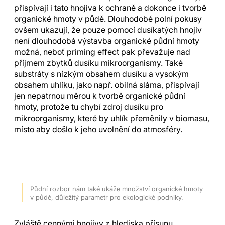
přispívají i tato hnojiva k ochraně a dokonce i tvorbě
organické hmoty v půdě. Dlouhodobé polní pokusy
ovšem ukazují, že pouze pomocí dusíkatých hnojiv
není dlouhodobá výstavba organické půdní hmoty
možná, neboť priming effect pak převažuje nad
příjmem zbytků dusíku mikroorganismy. Také
substráty s nízkým obsahem dusíku a vysokým
obsahem uhlíku, jako např. obilná sláma, přispívají
jen nepatrnou měrou k tvorbě organické půdní
hmoty, protože tu chybí zdroj dusíku pro
mikroorganismy, které by uhlík přeměnily v biomasu,
místo aby došlo k jeho uvolnění do atmosféry.
Půdní rozbor nám také ukáže množství organické hmoty
v půdě, důležitý parametr pro ekologické podniky.
Zvláště cennými hnojivy z hlediska přísunu