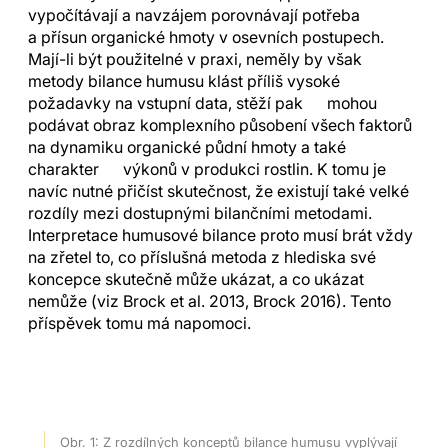
vypočítávají a navzájem porovnávají potřeba
a přísun organické hmoty v osevních postupech.
Mají-li být použitelné v praxi, neměly by však
metody bilance humusu klást příliš vysoké
požadavky na vstupní data, stěží pak mohou
podávat obraz komplexního působení všech faktorů
na dynamiku organické půdní hmoty a také
charakter výkonů v produkci rostlin. K tomu je
navíc nutné přičíst skutečnost, že existují také velké
rozdíly mezi dostupnými bilančními metodami.
Interpretace humusové bilance proto musí brát vždy
na zřetel to, co příslušná metoda z hlediska své
koncepce skutečně může ukázat, a co ukázat
nemůže (viz Brock et al. 2013, Brock 2016). Tento
příspěvek tomu má napomoci.
Obr. 1: Z rozdílných konceptů bilance humusu vyplývají