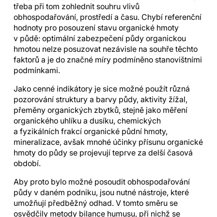
třeba při tom zohlednit souhru vlivů
obhospodařování, prostředí a času. Chybí referenční
hodnoty pro posouzení stavu organické hmoty
v půdě: optimální zabezpečení půdy organickou
hmotou nelze posuzovat nezávisle na souhře těchto
faktorů a je do značné míry podmíněno stanovištními
podmínkami.
Jako cenné indikátory je sice možné použít různá
pozorování struktury a barvy půdy, aktivity žížal,
přeměny organických zbytků, stejně jako měření
organického uhlíku a dusíku, chemických
a fyzikálních frakcí organické půdní hmoty,
mineralizace, avšak mnohé účinky přísunu organické
hmoty do půdy se projevují teprve za delší časová
období.
Aby proto bylo možné posoudit obhospodařování
půdy v daném podniku, jsou nutné nástroje, které
umožňují předběžný odhad. V tomto směru se
osvědčily metody bilance humusu, při nichž se