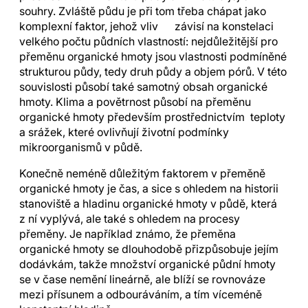
souhry. Zvláště půdu je při tom třeba chápat jako
komplexní faktor, jehož vliv závisí na konstelaci
velkého počtu půdních vlastností: nejdůležitější pro
přeměnu organické hmoty jsou vlastnosti podmíněné
strukturou půdy, tedy druh půdy a objem pórů. V této
souvislosti působí také samotný obsah organické
hmoty. Klima a povětrnost působí na přeměnu
organické hmoty především prostřednictvím teploty
a srážek, které ovlivňují životní podmínky
mikroorganismů v půdě.
Konečně neméně důležitým faktorem v přeměně
organické hmoty je čas, a sice s ohledem na historii
stanoviště a hladinu organické hmoty v půdě, která
z ní vyplývá, ale také s ohledem na procesy
přeměny. Je například známo, že přeměna
organické hmoty se dlouhodobě přizpůsobuje jejím
dodávkám, takže množství organické půdní hmoty
se v čase nemění lineárně, ale blíží se rovnováze
mezi přísunem a odbouráváním, a tím víceméně