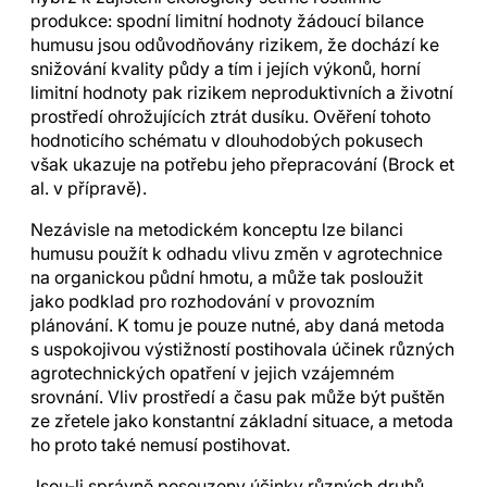
produkce: spodní limitní hodnoty žádoucí bilance
humusu jsou odůvodňovány rizikem, že dochází ke
snižování kvality půdy a tím i jejích výkonů, horní
limitní hodnoty pak rizikem neproduktivních a životní
prostředí ohrožujících ztrát dusíku. Ověření tohoto
hodnoticího schématu v dlouhodobých pokusech
však ukazuje na potřebu jeho přepracování (Brock et
al. v přípravě).
Nezávisle na metodickém konceptu lze bilanci
humusu použít k odhadu vlivu změn v agrotechnice
na organickou půdní hmotu, a může tak posloužit
jako podklad pro rozhodování v provozním
plánování. K tomu je pouze nutné, aby daná metoda
s uspokojivou výstižností postihovala účinek různých
agrotechnických opatření v jejich vzájemném
srovnání. Vliv prostředí a času pak může být puštěn
ze zřetele jako konstantní základní situace, a metoda
ho proto také nemusí postihovat.
Jsou-li správně posouzeny účinky různých druhů