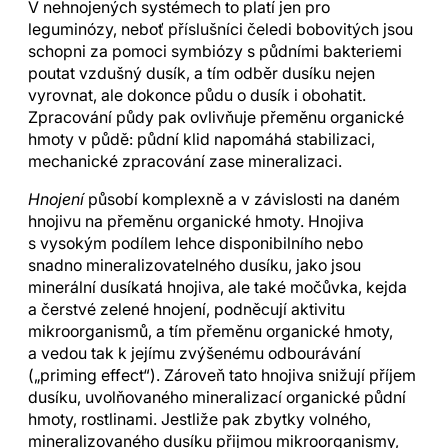
V nehnojených systémech to platí jen pro
leguminózy, neboť příslušníci čeledi bobovitých jsou
schopni za pomoci symbiózy s půdními bakteriemi
poutat vzdušný dusík, a tím odběr dusíku nejen
vyrovnat, ale dokonce půdu o dusík i obohatit.
Zpracování půdy pak ovlivňuje přeměnu organické
hmoty v půdě: půdní klid napomáhá stabilizaci,
mechanické zpracování zase mineralizaci.
Hnojení
působí komplexně a v závislosti na daném
hnojivu na přeměnu organické hmoty. Hnojiva
s vysokým podílem lehce disponibilního nebo
snadno mineralizovatelného dusíku, jako jsou
minerální dusíkatá hnojiva, ale také močůvka, kejda
a čerstvé zelené hnojení, podněcují aktivitu
mikroorganismů, a tím přeměnu organické hmoty,
a vedou tak k jejímu zvýšenému odbourávání
(„priming effect“). Zároveň tato hnojiva snižují příjem
dusíku, uvolňovaného mineralizací organické půdní
hmoty, rostlinami. Jestliže pak zbytky volného,
mineralizovaného dusíku přijmou mikroorganismy,