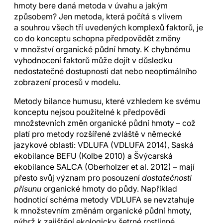
hmoty bere daná metoda v úvahu a jakým
způsobem? Jen metoda, která počítá s vlivem
a souhrou všech tří uvedených komplexů faktorů, je
co do konceptu schopna předpovědět změny
v množství organické půdní hmoty. K chybnému
vyhodnocení faktorů může dojít v důsledku
nedostatečné dostupnosti dat nebo neoptimálního
zobrazení procesů v modelu.
Metody bilance humusu, které vzhledem ke svému
konceptu nejsou použitelné k předpovědi
množstevních změn organické půdní hmoty – což
platí pro metody rozšířené zvláště v německé
jazykové oblasti: VDLUFA (VDLUFA 2014), Saská
ekobilance BEFU (Kolbe 2010) a Švýcarská
ekobilance SALCA (Oberholzer et al. 2012) – mají
přesto svůj význam pro posouzení
dostatečnosti
přísunu
organické hmoty do půdy. Například
hodnoticí schéma metody VDLUFA se nevztahuje
k množstevním změnám organické půdní hmoty,
nýbrž k zajištění ekologicky šetrné rostlinné