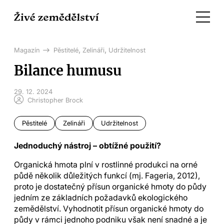
,
,
Magazín
Pěstitelé
Zelináři
Udržitelnost
Bilance humusu
29. 12. 2024
Christopher Brock
Pěstitelé
Zelináři
Udržitelnost
Jednoduchý nástroj – obtížné použití?
Organická hmota plní v rostlinné produkci na orné
půdě několik důležitých funkcí (mj. Fageria, 2012),
proto je dostatečný přísun organické hmoty do půdy
jedním ze základních požadavků ekologického
zemědělství. Vyhodnotit přísun organické hmoty do
půdy v rámci jednoho podniku však není snadné a je