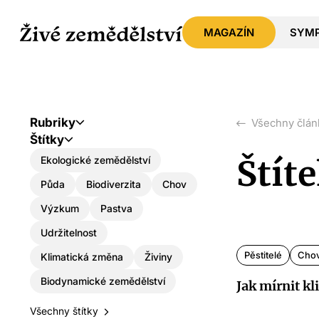
MAGAZÍN
SYM
Rubriky
Všechny člán
Štítky
Štít
Ekologické zemědělství
Půda
Biodiverzita
Chov
Výzkum
Pastva
Udržitelnost
Pěstitelé
Chov
Klimatická změna
Živiny
Biodynamické zemědělství
Jak mírnit k
Všechny štítky