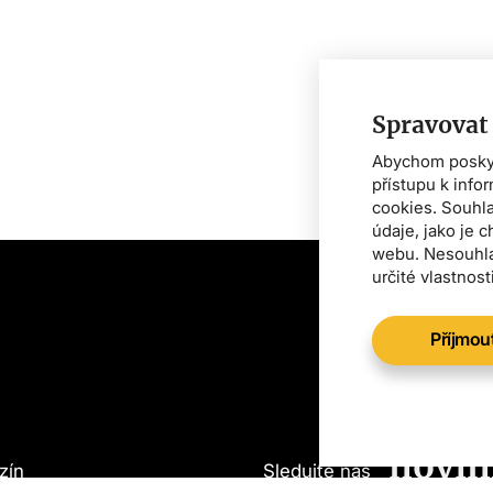
Spravovat
Abychom poskytl
přístupu k info
cookies. Souhl
údaje, jako je 
webu. Nesouhla
určité vlastnost
Příjmou
Chcet
o vše
novin
zín
Sledujte nás