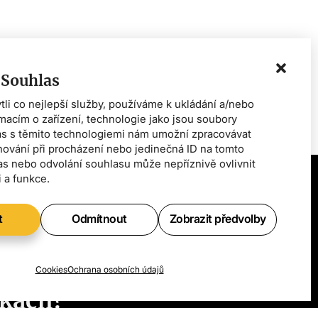
 Souhlas
i co nejlepší služby, používáme k ukládání a/nebo
rmacím o zařízení, technologie jako jsou soubory
as s těmito technologiemi nám umožní zpracovávat
chování při procházení nebo jedinečná ID na tomto
s nebo odvolání souhlasu může nepříznivě ovlivnit
i a funkce.
t
Odmítnout
Zobrazit předvolby
e vědět
ch
Cookies
Ochrana osobních údajů
kách?