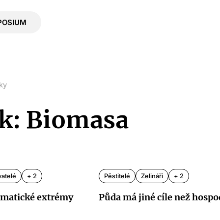
POSIUM
ky
ek: Biomasa
atelé
+ 2
Pěstitelé
Zelináři
+ 2
limatické extrémy
Půda má jiné cíle než hospo