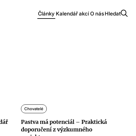
Články
Kalendář akcí
O nás
Hledat
Chovatelé
dář
Pastva má potenciál – Praktická
doporučení z výzkumného