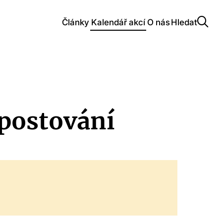
Články
Kalendář akcí
O nás
Hledat
postování