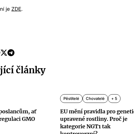
ní je
ZDE
.
jící články
Pěstitelé
Chovatelé
+ 5
poslancům, ať
EU mění pravidla pro genet
regulaci GMO
upravené rostliny. Proč je
kategorie NGT1 tak
kontroverzní?