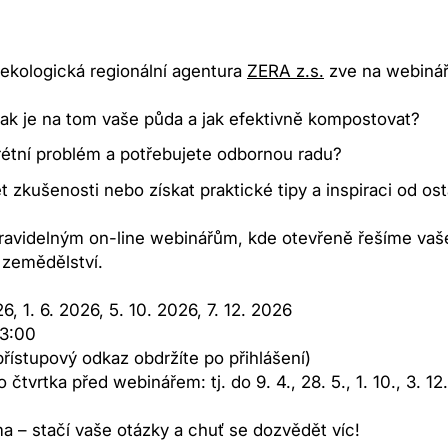
ekologická regionální agentura
ZERA z.s.
zve na webinář
jak je na tom vaše půda a jak efektivně kompostovat?
rétní problém a potřebujete odbornou radu?
t zkušenosti nebo získat praktické tipy a inspiraci od os
pravidelným on-line webinářům, kde otevřeně řešíme vaš
 zemědělství.
6, 1. 6. 2026, 5. 10. 2026, 7. 12. 2026
13:00
přístupový odkaz obdržíte po přihlášení)
 čtvrtka před webinářem: tj. do 9. 4., 28. 5., 1. 10., 3. 1
a – stačí vaše otázky a chuť se dozvědět víc!