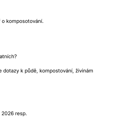
 o komposotování.
tatních?
e dotazy k půdě, kompostování, živinám
2. 2026 resp.