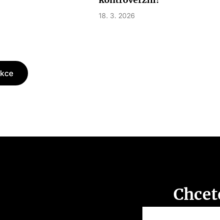
18. 3. 2026
akce
Chcet
o vše