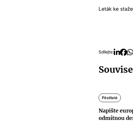
Leták ke staže
Sdílejte:
Souvise
Pěstitelé
Napište euro
odmítnou de