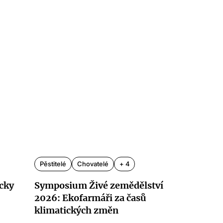
Pěstitelé
Chovatelé
+ 4
icky
Symposium Živé zemědělství
2026: Ekofarmáři za časů
klimatických změn