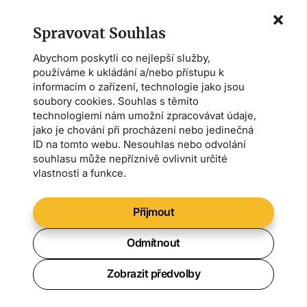
Spravovat Souhlas
Souhlasím se
zpracováním osobních údajů a
zasláním marketingové komunikace.
*
Abychom poskytli co nejlepší služby,
používáme k ukládání a/nebo přístupu k
informacím o zařízení, technologie jako jsou
KONTAKT
soubory cookies. Souhlas s těmito
technologiemi nám umožní zpracovávat údaje,
info@zivezemedelstvi.cz
jako je chování při procházení nebo jedinečná
tel. +420 602 144 800
ID na tomto webu. Nesouhlas nebo odvolání
souhlasu může nepříznivě ovlivnit určité
Demeter CS
vlastnosti a funkce.
Farmářská škola
Asociace AMPI
Příjmout
Odmítnout
Magazín
Kalendář akcí
Zobrazit předvolby
Symposium