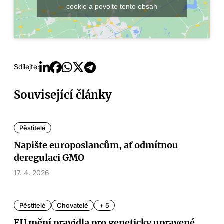
cookie a povolte tento obsah
Sdílejte:
Související články
Pěstitelé
Napište europoslancům, ať odmítnou
deregulaci GMO
17. 4. 2026
Pěstitelé
Chovatelé
+ 5
EU mění pravidla pro geneticky upravené