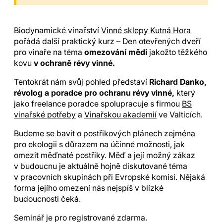
Biodynamické vinařství
Vinné sklepy Kutná Hora
pořádá další praktický kurz – Den otevřených dveří
pro vinaře na téma
omezování mědi
jakožto těžkého
kovu
v ochraně révy vinné.
Tentokrát nám svůj pohled představí
Richard Danko,
révolog a poradce pro ochranu révy vinné,
který
jako freelance poradce spolupracuje s firmou
BS
vinařské potřeby
a
Vinařskou akademií
ve Valticích.
Budeme se bavit o postřikových plánech zejména
pro ekologii s důrazem na účinné možnosti, jak
omezit měďnaté postřiky. Měď a její možný zákaz
v budoucnu je aktuálně hojně diskutované téma
v pracovních skupinách při Evropské komisi. Nějaká
forma jejího omezení nás nejspíš v blízké
budoucnosti čeká.
Seminář je pro registrované zdarma.