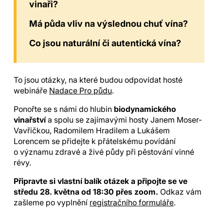
vinaři?
Má půda vliv na výslednou chuť vína?
Co jsou naturální či autentická vína?
To jsou otázky, na které budou odpovídat hosté
webináře
Nadace Pro půdu
.
Ponořte se s námi do hlubin
biodynamického
vinařství
a spolu se zajímavými hosty Janem Moser-
Vavřičkou, Radomilem Hradilem a Lukášem
Lorencem se přidejte k přátelskému povídání
o významu zdravé a živé půdy při pěstování vinné
révy.
Připravte si vlastní balík otázek a připojte se ve
středu 28. května od 18:30 přes zoom.
Odkaz vám
zašleme po vyplnění
registračního formuláře
.