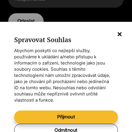
Odeslat
Spravovat Souhlas
Souhlasím se
zpracováním osobních údajů a
zasláním marketingové komunikace.
*
Abychom poskytli co nejlepší služby,
používáme k ukládání a/nebo přístupu k
informacím o zařízení, technologie jako jsou
KONTAKT
soubory cookies. Souhlas s těmito
technologiemi nám umožní zpracovávat údaje,
info@zivezemedelstvi.cz
jako je chování při procházení nebo jedinečná
tel. +420 602 144 800
ID na tomto webu. Nesouhlas nebo odvolání
souhlasu může nepříznivě ovlivnit určité
Demeter CS
vlastnosti a funkce.
Farmářská škola
Asociace AMPI
Příjmout
Odmítnout