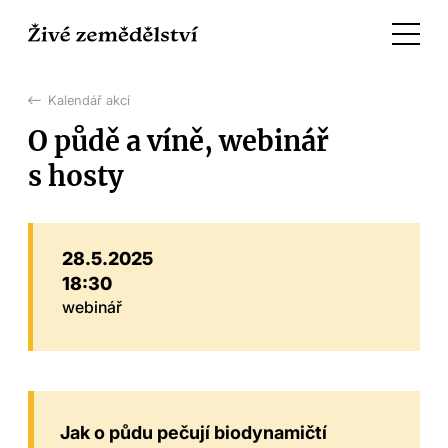
Kalendář akcí
O půdě a víně, webinář
s hosty
28.5.2025
18:30
webinář
Jak o půdu pečují biodynamičtí