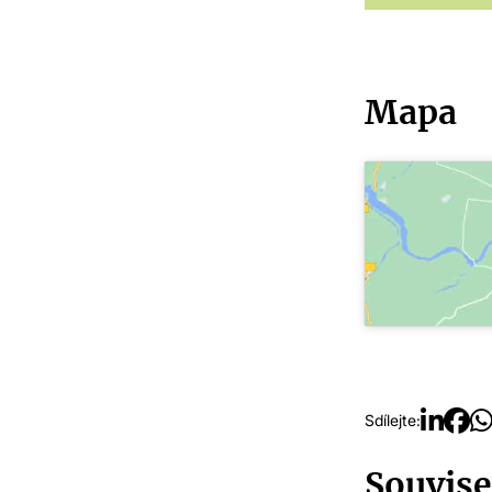
Mapa
Sdílejte:
Souvise