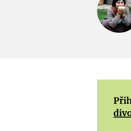
Přih
div