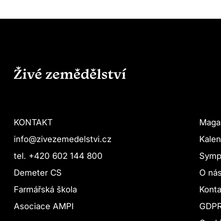
KONTAKT
Maga
info@zivezemedelstvi.cz
Kalen
tel. +420 602 144 800
Symp
Demeter CS
O ná
Farmářská škola
Konta
Asociace AMPI
GDP