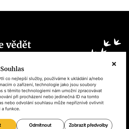
e vědět
ch
kách?
 Souhlas
i co nejlepší služby, používáme k ukládání a/nebo
rmacím o zařízení, technologie jako jsou soubory
as s těmito technologiemi nám umožní zpracovávat
chování při procházení nebo jedinečná ID na tomto
s nebo odvolání souhlasu může nepříznivě ovlivnit
Odeslat
i a funkce.
ím se
zpracováním osobních údajů a zasláním
t
Odmítnout
Zobrazit předvolby