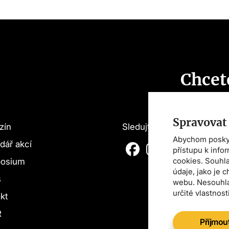
Chcet
o vše
novin
Spravovat
zín
Sledujte nás
Abychom poskytl
dář akcí
přístupu k info
cookies. Souhl
osium
údaje, jako je 
s
webu. Nesouhla
určité vlastnost
kt
R
Souhlas
Příjmou