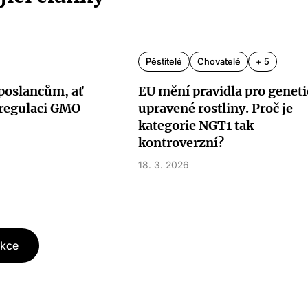
Pěstitelé
Chovatelé
+ 5
poslancům, ať
EU mění pravidla pro genet
regulaci GMO
upravené rostliny. Proč je
kategorie NGT1 tak
kontroverzní?
18. 3. 2026
akce