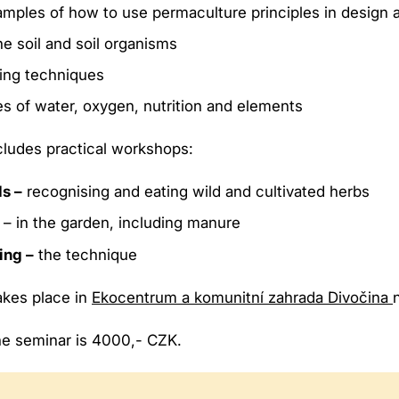
amples of how to use permaculture principles in design a
he soil and soil organisms
ding techniques
es of water, oxygen, nutrition and elements
cludes practical workshops:
s –
recognising and eating wild and cultivated herbs
– in the garden, including manure
ing –
the technique
akes place in
Ekocentrum a komunitní zahrada Divočina
he seminar is 4000,- CZK.