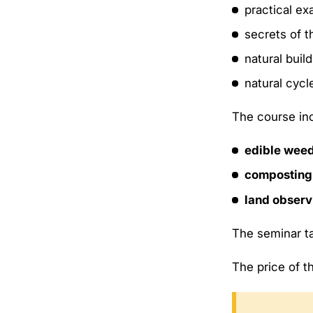
practical ex
secrets of t
natural buil
natural cycl
The course in
edible weed
composting
land observ
The seminar t
The price of t