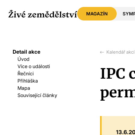
MAGAZÍN
SYM
Detail akce
Kalendář akcí
Úvod
Více o události
IPC 
Řečníci
Přihláška
perm
Mapa
Související články
13.6.2