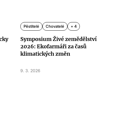
Pěstitelé
Chovatelé
+ 4
icky
Symposium Živé zemědělství
2026: Ekofarmáři za časů
klimatických změn
9. 3. 2026