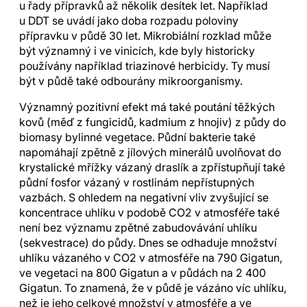
u řady přípravků až několik desítek let. Například
u DDT se uvádí jako doba rozpadu poloviny
přípravku v půdě 30 let. Mikrobiální rozklad může
být významný i ve vinicích, kde byly historicky
používány například triazinové herbicidy. Ty musí
být v půdě také odbourány mikroorganismy.
Významný pozitivní efekt má také poutání těžkých
kovů (měď z fungicidů, kadmium z hnojiv) z půdy do
biomasy bylinné vegetace. Půdní bakterie také
napomáhají zpětně z jílových minerálů uvolňovat do
krystalické mřížky vázaný draslík a zpřístupňují také
půdní fosfor vázaný v rostlinám nepřístupných
vazbách. S ohledem na negativní vliv zvyšující se
koncentrace uhlíku v podobě CO2 v atmosféře také
není bez významu zpětné zabudovávání uhlíku
(sekvestrace) do půdy. Dnes se odhaduje množství
uhlíku vázaného v CO2 v atmosféře na 790 Gigatun,
ve vegetaci na 800 Gigatun a v půdách na 2 400
Gigatun. To znamená, že v půdě je vázáno víc uhlíku,
než je jeho celkové množství v atmosféře a ve