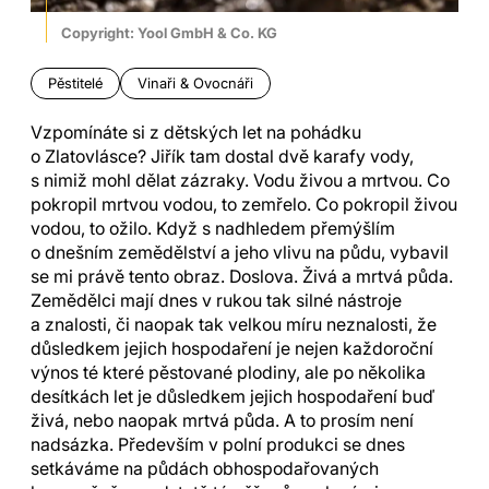
Copyright: Yool GmbH & Co. KG
Pěstitelé
Vinaři & Ovocnáři
Vzpomínáte si z dětských let na pohádku
o Zlatovlásce? Jiřík tam dostal dvě karafy vody,
s nimiž mohl dělat zázraky. Vodu živou a
m
rtvou.
Co
pokropil mrtvou vodou, to zemřelo. Co pokropil živou
vodou, to ožilo.
Když s nadhledem
přemýšlím
o dnešním zemědělství a jeho vlivu na půdu, vybavil
se mi právě tento obraz. Doslova. Živá a mrtvá půda.
Zemědělci mají dnes v rukou tak silné nástroje
a znalosti, či naopak tak velkou míru neznalosti, že
důsledkem jejich hospodaření je nejen každoroční
výnos té které pěstované plodiny, ale po několika
desítkách let je důsledkem jejich hospodaření buď
živá, nebo naopak mrtvá půda. A to prosím není
nadsázka. Především v polní produkci se dnes
setkáváme na půdách obhospodařovaných