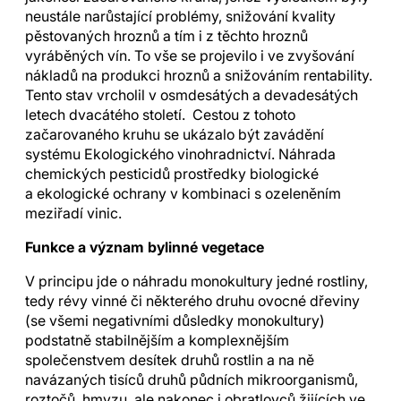
neustále narůstající problémy, snižování kvality
pěstovaných hroznů a tím i z těchto hroznů
vyráběných vín. To vše se projevilo i ve zvyšování
nákladů na produkci hroznů a snižováním rentability.
Tento stav vrcholil v osmdesátých a devadesátých
letech dvacátého století. Cestou z tohoto
začarovaného kruhu se ukázalo být zavádění
systému Ekologického vinohradnictví. Náhrada
chemických pesticidů prostředky biologické
a ekologické ochrany v kombinaci s ozeleněním
meziřadí vinic.
Funkce a význam bylinné vegetace
V principu jde o náhradu monokultury jedné rostliny,
tedy révy vinné či některého druhu ovocné dřeviny
(se všemi negativními důsledky monokultury)
podstatně stabilnějším a komplexnějším
společenstvem desítek druhů rostlin a na ně
navázaných tisíců druhů půdních mikroorganismů,
roztočů, hmyzu, ale nakonec i obratlovců žijících ve