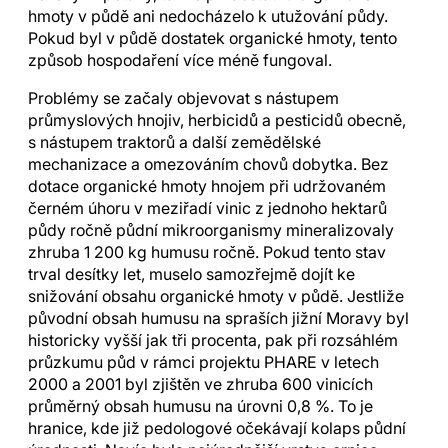
hmoty v půdě ani nedocházelo k utužování půdy.
Pokud byl v půdě dostatek organické hmoty, tento
způsob hospodaření více méně fungoval.
Problémy se začaly objevovat s nástupem
průmyslových hnojiv, herbicidů a pesticidů obecně,
s nástupem traktorů a další zemědělské
mechanizace a omezováním chovů dobytka. Bez
dotace organické hmoty hnojem při udržovaném
černém úhoru v meziřadí vinic z jednoho hektarů
půdy ročně půdní mikroorganismy mineralizovaly
zhruba 1 200 kg humusu ročně. Pokud tento stav
trval desítky let, muselo samozřejmě dojít ke
snižování obsahu organické hmoty v půdě. Jestliže
původní obsah humusu na spraších jižní Moravy byl
historicky vyšší jak tři procenta, pak při rozsáhlém
průzkumu půd v rámci projektu PHARE v letech
2000 a 2001 byl zjištěn ve zhruba 600 vinicích
průměrný obsah humusu na úrovni 0,8 %. To je
hranice, kde již pedologové očekávají kolaps půdní