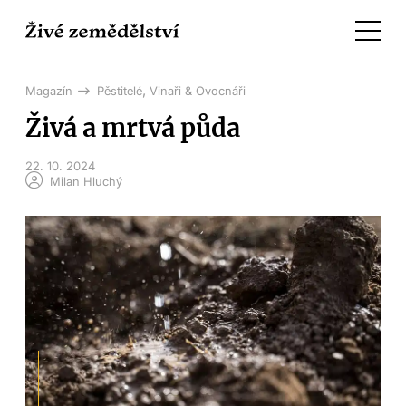
,
Magazín
Pěstitelé
Vinaři & Ovocnáři
Živá a mrtvá půda
22. 10. 2024
Milan Hluchý