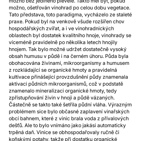
možno bez jediného plevele. Takto měl být, pokud
možno, ošetřován vinohrad po celou dobu vegetace.
Tato představa, toto paradigma, vycházelo ze staleté
praxe. Pokud byl na venkově všude rozšířen chov
hospodářských zvířat, a i ve vinohradnických
oblastech byl dostatek kvalitního hnoje, vinohrady se
víceméně pravidelně po několika letech hnojily
hnojem. Tak bylo možné udržet dostatečně vysoký
obsah humusu v půdě i na černém úhoru. Půda byla
obohacována živinami, mikroorganismy a humusem
z rozkládající se organické hmoty a pravidelná
kultivace přinášející provzdušnění půdy znamenala
aktivaci půdních mikroorganismů, což v podstatě
znamenalo mineralizaci organické hmoty, tedy
zpřístupňování živin v hnoji a půdě vázaných.
Částečně se takto také šetřila půdní vláha. Výrazným
problémem sice bylo občasné zaplavení vinařských
obcí bahnem, které z vinic brala voda z přívalových
dešťů. Ale to bylo vnímáno jako jakási automaticky
trpěná daň. Vinice se obhospodařovaly ručně či
koňskými potahy, takže při dostatku organické