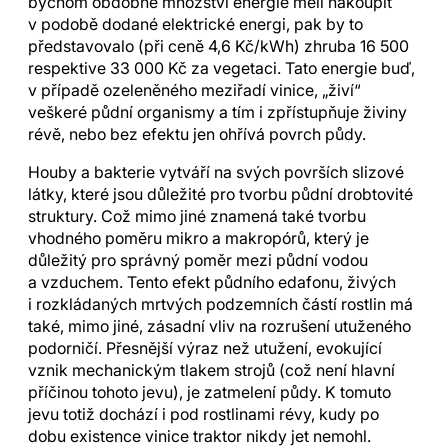
bychom obdobné množství energie měli nakoupit
v podobě dodané elektrické energi, pak by to
představovalo (při ceně 4,6 Kč/kWh) zhruba 16 500
respektive 33 000 Kč za vegetaci. Tato energie buď,
v případě ozeleněného meziřadí vinice, „živí“
veškeré půdní organismy a tím i zpřístupňuje živiny
révě, nebo bez efektu jen ohřívá povrch půdy.
Houby a bakterie vytváří na svých površích slizové
látky, které jsou důležité pro tvorbu půdní drobtovité
struktury. Což mimo jiné znamená také tvorbu
vhodného poměru mikro a makropórů, který je
důležitý pro správný poměr mezi půdní vodou
a vzduchem. Tento efekt půdního edafonu, živých
i rozkládaných mrtvých podzemních částí rostlin má
také, mimo jiné, zásadní vliv na rozrušení utuženého
podorničí. Přesnější výraz než utužení, evokující
vznik mechanickým tlakem strojů (což není hlavní
příčinou tohoto jevu), je zatmelení půdy. K tomuto
jevu totiž dochází i pod rostlinami révy, kudy po
dobu existence vinice traktor nikdy jet nemohl.