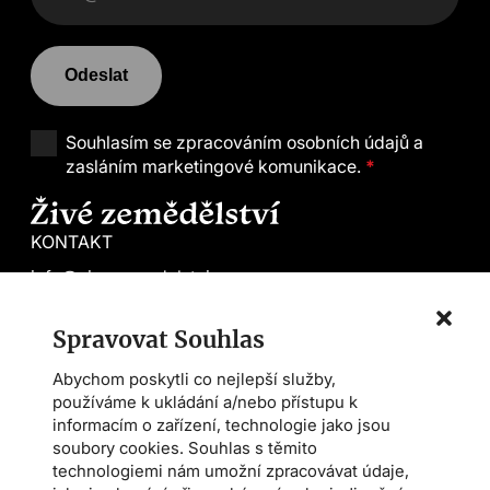
Odeslat
Souhlasím se
zpracováním osobních údajů a
zasláním marketingové komunikace.
*
KONTAKT
info@zivezemedelstvi.cz
tel. +420 602 144 800
Spravovat Souhlas
Demeter CS
Abychom poskytli co nejlepší služby,
Farmářská škola
používáme k ukládání a/nebo přístupu k
Asociace AMPI
informacím o zařízení, technologie jako jsou
soubory cookies. Souhlas s těmito
technologiemi nám umožní zpracovávat údaje,
Magazín