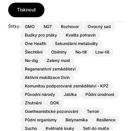
Tisknout
Štítky:
GMO
NGT
Rozhovor
Ovocný sad
Budky pro ptáky
Kvalita potravin
One Health
Sekundární metabolity
Šlechtění
Obilniny
No-till
Low-till
No-dig
Zelený most
Regenerativní zemědělství
Aktivní mobilizace živin
Komunitou podporované zemědělství - KPZ
Původní národy
Jablka
Půdní úrodnost
Zhutnění
DOK
Goetheanistické pozorování
Terroir
Půdní organismy
Bidynamika
Resilience
Sucho
Květnaté louky
Setí do mulče