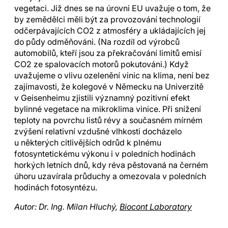
vegetaci. Již dnes se na úrovni EU uvažuje o tom, že
by zemědělci měli být za provozování technologií
odčerpávajících CO2 z atmosféry a ukládajících jej
do půdy odměňováni. (Na rozdíl od výrobců
automobilů, kteří jsou za překračování limitů emisí
CO2 ze spalovacích motorů pokutováni.) Když
uvažujeme o vlivu ozelenění vinic na klima, není bez
zajímavosti, že kolegové v Německu na Univerzitě
v Geisenheimu zjistili významný pozitivní efekt
bylinné vegetace na mikroklima vinice. Při snížení
teploty na povrchu listů révy a současném mírném
zvýšení relativní vzdušné vlhkosti docházelo
u některých citlivějších odrůd k plnému
fotosyntetickému výkonu i v poledních hodinách
horkých letních dnů, kdy réva pěstovaná na černém
úhoru uzavírala průduchy a omezovala v poledních
hodinách fotosyntézu.
Autor: Dr. Ing. Milan Hluchý,
Biocont Laboratory