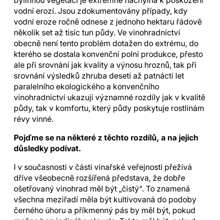
bylinnou vegetací je extrémně náchylná k poškození
vodní erozí. Jsou zdokumentovány případy, kdy
vodní eroze ročně odnese z jednoho hektaru řádově
několik set až tisíc tun půdy.
Ve vinohradnictví
obecně není tento problém dotažen do extrému, do
kterého se dostala konvenční polní produkce, přesto
ale při srovnání jak kvality a výnosu hroznů, tak při
srovnání výsledků zhruba deseti až patnácti let
paralelního ekologického a konvenčního
vinohradnictví ukazují významné rozdíly jak v kvalitě
půdy, tak v komfortu, který půdy poskytuje rostlinám
révy vinné.
Pojďme se na některé z těchto rozdílů, a na jejich
důsledky podívat.
I v současnosti v části vinařské veřejnosti přežívá
dříve všeobecně rozšířená představa, že dobře
ošetřovaný vinohrad měl být „čistý“. To znamená
všechna meziřadí měla být kultivovaná do podoby
černého úhoru a příkmenný pás by měl být, pokud