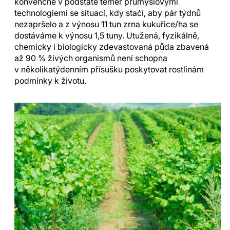
konvenčně v podstatě téměř průmyslovými
technologiemi se situací, kdy stačí, aby pár týdnů
nezapršelo a z výnosu 11 tun zrna kukuřice/ha se
dostáváme k výnosu 1,5 tuny. Utužená, fyzikálně,
chemicky i biologicky zdevastovaná půda zbavená
až 90 % živých organismů není schopna
v několikatýdenním přísušku poskytovat rostlinám
podmínky k životu.