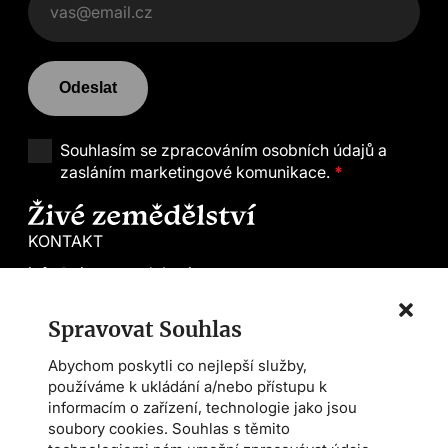
Odeslat
Souhlasím se
zpracováním osobních údajů a
zasláním marketingové komunikace.
*
KONTAKT
info@zivezemedelstvi.cz
tel. +420 602 144 800
Spravovat Souhlas
Demeter CS
Abychom poskytli co nejlepší služby,
Farmářská škola
používáme k ukládání a/nebo přístupu k
Asociace AMPI
informacím o zařízení, technologie jako jsou
soubory cookies. Souhlas s těmito