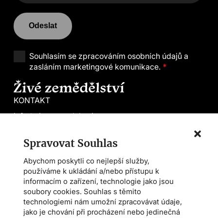
Odeslat
Souhlasím se
zpracováním osobních údajů a
zasláním marketingové komunikace.
*
KONTAKT
info@zivezemedelstvi.cz
tel. +420 602 144 800
Spravovat Souhlas
Demeter CS
Abychom poskytli co nejlepší služby,
Farmářská škola
používáme k ukládání a/nebo přístupu k
Asociace AMPI
informacím o zařízení, technologie jako jsou
soubory cookies. Souhlas s těmito
technologiemi nám umožní zpracovávat údaje,
Magazín
jako je chování při procházení nebo jedinečná