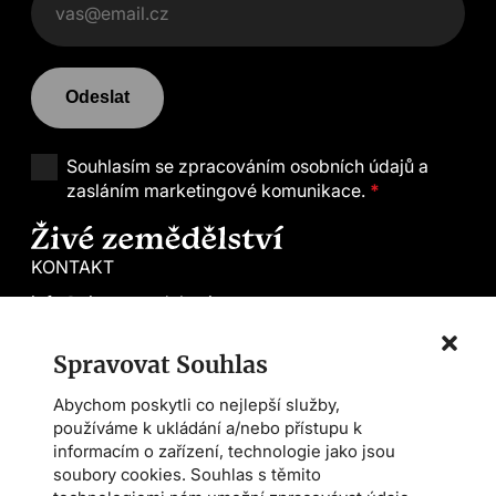
Odeslat
Souhlasím se
zpracováním osobních údajů a
zasláním marketingové komunikace.
*
KONTAKT
info@zivezemedelstvi.cz
tel. +420 602 144 800
Spravovat Souhlas
Demeter CS
Abychom poskytli co nejlepší služby,
Farmářská škola
používáme k ukládání a/nebo přístupu k
Asociace AMPI
informacím o zařízení, technologie jako jsou
soubory cookies. Souhlas s těmito