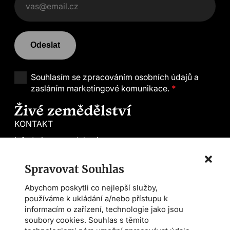
Odeslat
Souhlasím se
zpracováním osobních údajů a
zasláním marketingové komunikace.
*
KONTAKT
info@zivezemedelstvi.cz
tel. +420 602 144 800
Spravovat Souhlas
Demeter CS
Abychom poskytli co nejlepší služby,
Farmářská škola
používáme k ukládání a/nebo přístupu k
Asociace AMPI
informacím o zařízení, technologie jako jsou
soubory cookies. Souhlas s těmito