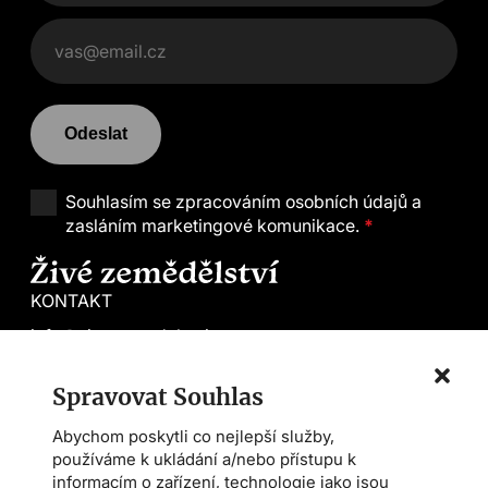
Odeslat
Souhlasím se
zpracováním osobních údajů a
zasláním marketingové komunikace.
*
KONTAKT
info@zivezemedelstvi.cz
tel. +420 602 144 800
Spravovat Souhlas
Demeter CS
Abychom poskytli co nejlepší služby,
Farmářská škola
používáme k ukládání a/nebo přístupu k
Asociace AMPI
informacím o zařízení, technologie jako jsou