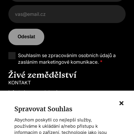
Odeslat
Souhlasím se
zpracováním osobních údajů a
zasláním marketingové komunikace.
*
KONTAKT
info@zivezemedelstvi.cz
tel. +420 602 144 800
Spravovat Souhlas
Demeter CS
Abychom poskytli co nejlepší služby,
Farmářská škola
používáme k ukládání a/nebo přístupu k
Asociace AMPI
informacím o zařízení, technologie jako jsou