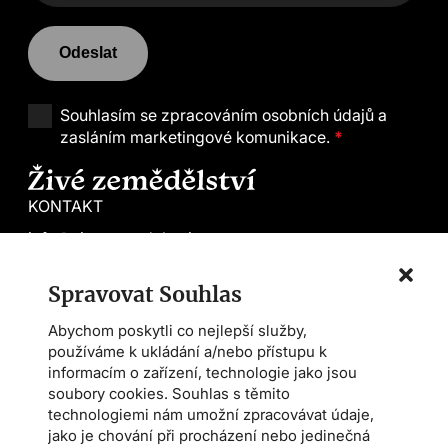
Odeslat
Souhlasím se
zpracováním osobních údajů a
zasláním marketingové komunikace.
*
KONTAKT
info@zivezemedelstvi.cz
tel. +420 602 144 800
Spravovat Souhlas
Demeter CS
Abychom poskytli co nejlepší služby,
Farmářská škola
používáme k ukládání a/nebo přístupu k
Asociace AMPI
informacím o zařízení, technologie jako jsou
soubory cookies. Souhlas s těmito
technologiemi nám umožní zpracovávat údaje,
Magazín
jako je chování při procházení nebo jedinečná