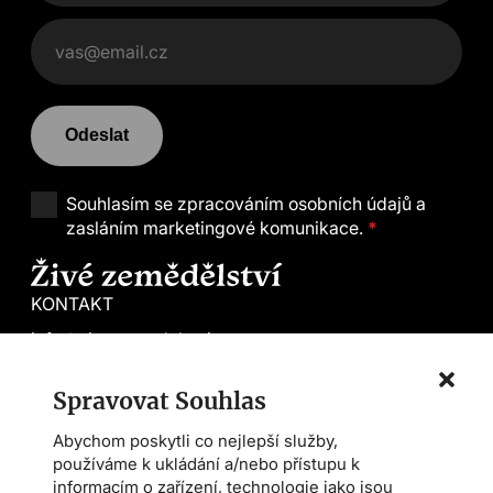
Odeslat
Souhlasím se
zpracováním osobních údajů a
zasláním marketingové komunikace.
*
KONTAKT
info@zivezemedelstvi.cz
tel. +420 602 144 800
Spravovat Souhlas
Demeter CS
Abychom poskytli co nejlepší služby,
Farmářská škola
používáme k ukládání a/nebo přístupu k
Asociace AMPI
informacím o zařízení, technologie jako jsou