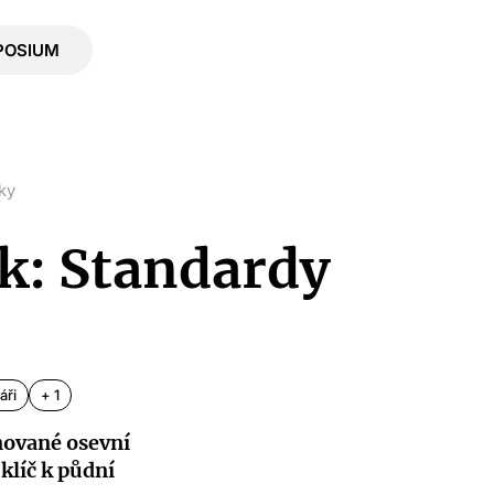
POSIUM
ky
ek: Standardy
áři
+ 1
nované osevní
klíč k půdní