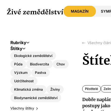
MAGAZÍN
SYM
Rubriky
Všechny člán
Štítky
Štít
Ekologické zemědělství
Půda
Biodiverzita
Chov
Výzkum
Pastva
Udržitelnost
Pěstitelé
Zelin
Klimatická změna
Živiny
Biodynamické zemědělství
Dobře naplá
postupy jako 
Všechny štítky