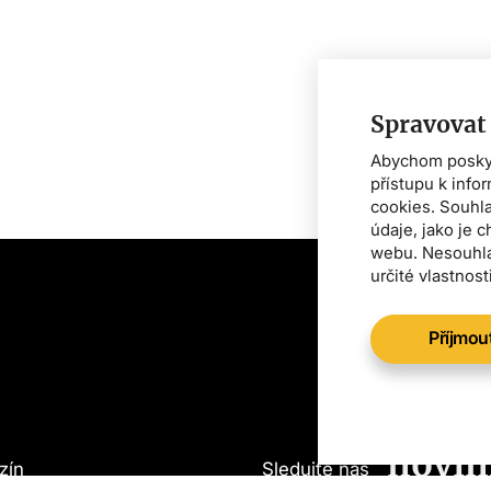
Spravovat
Abychom poskytl
přístupu k info
cookies. Souhl
údaje, jako je 
webu. Nesouhla
určité vlastnost
Příjmou
Chcet
o vše
novin
zín
Sledujte nás