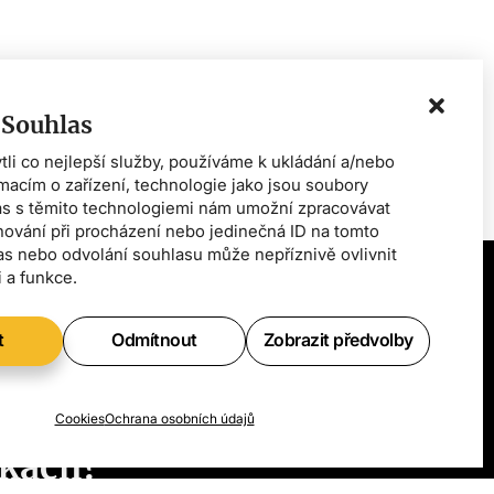
 Souhlas
i co nejlepší služby, používáme k ukládání a/nebo
rmacím o zařízení, technologie jako jsou soubory
as s těmito technologiemi nám umožní zpracovávat
chování při procházení nebo jedinečná ID na tomto
s nebo odvolání souhlasu může nepříznivě ovlivnit
i a funkce.
t
Odmítnout
Zobrazit předvolby
e vědět
ch
Cookies
Ochrana osobních údajů
kách?