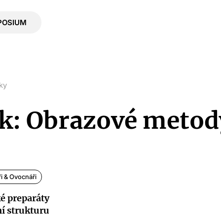
POSIUM
ky
ek: Obrazové metod
ři & Ovocnáři
é preparáty
ní strukturu