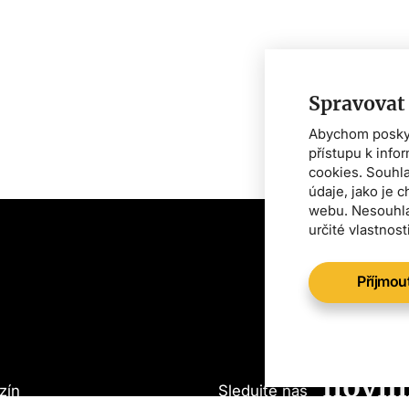
Spravovat
Abychom poskytl
přístupu k info
cookies. Souhl
údaje, jako je 
webu. Nesouhla
určité vlastnost
Příjmou
Chcet
o vše
novin
zín
Sledujte nás