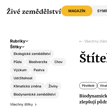
MAGAZÍN
SYM
Rubriky
Všechny člán
Štítky
Štít
Ekologické zemědělství
Půda
Biodiverzita
Chov
Výzkum
Pastva
Udržitelnost
Pěstitelé
Vina
Klimatická změna
Živiny
Biodynamické zemědělství
Biodynamick
zlepšují půd
Všechny štítky