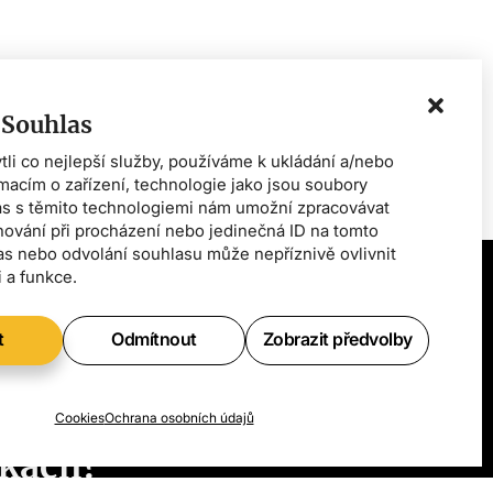
 Souhlas
i co nejlepší služby, používáme k ukládání a/nebo
rmacím o zařízení, technologie jako jsou soubory
as s těmito technologiemi nám umožní zpracovávat
chování při procházení nebo jedinečná ID na tomto
s nebo odvolání souhlasu může nepříznivě ovlivnit
i a funkce.
t
Odmítnout
Zobrazit předvolby
e vědět
ch
Cookies
Ochrana osobních údajů
kách?